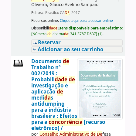
Oliveira, Glauco Avelino Sampaio.
Editora:
Brasília: CA
DE
, 2017
Recursos online:
Clique aqui para acessar online
Disponibili
da
de
:
Itens disponíveis para empréstimo:
[
Número
de
chama
da
:
341.3787 D637
]
(1).
Reservar
Adicionar ao seu carrinho
Documento
de
Trabalho nº
002/2019 :
Probabili
da
de
de
investigação e
aplicação
de
medi
da
s
antidumping
para a indústria
brasileira : Efeitos
para a
concorrência
[recurso
eletrônico] /
por
Conselho
Administrativo
de
De
fesa