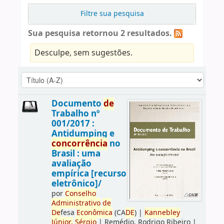
Filtre sua pesquisa
Sua pesquisa retornou 2 resultados.
Desculpe, sem sugestões.
Documento
de
Trabalho nº
001/2017 :
Antidumping e
concorrência
no
Brasil : uma
avaliação
empírica [recurso
eletrônico]/
por
Conselho
Administrativo
de
De
fesa
Econômica
(CA
DE
)
|
Kannebley
Júnior,
Sérgio
|
Remédio, Rodrigo Ribeiro
|