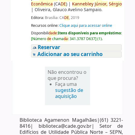
Econômica
(CA
DE
)
|
Kannebley
Júnior,
Sérgio
|
Oliveira, Glauco Avelino Sampaio.
Editora:
Brasília: CA
DE
, 2019
Recursos online:
Clique aqui para acessar online
Disponibili
da
de
:
Itens disponíveis para empréstimo:
[
Número
de
chama
da
:
341.3787 D637
]
(1).
Reservar
Adicionar ao seu carrinho
Não encontrou o
que procura?
Faça uma
sugestão de
aquisição
Biblioteca Agamenon Magalhães|(61) 3221-
8416| biblioteca@cade.gov.br| Setor de
Edifícios de Utilidade Pública Norte – SEPN,