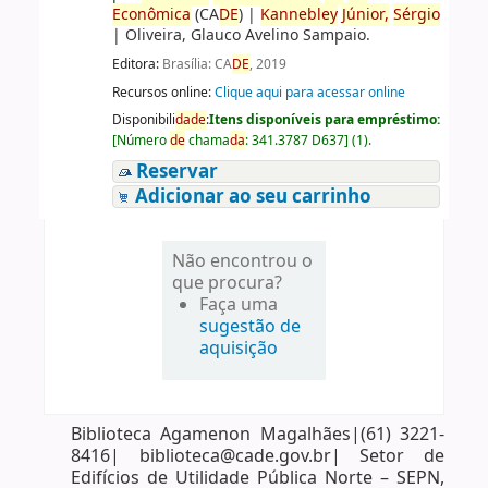
Econômica
(CA
DE
)
|
Kannebley
Júnior,
Sérgio
|
Oliveira, Glauco Avelino Sampaio.
Editora:
Brasília: CA
DE
, 2019
Recursos online:
Clique aqui para acessar online
Disponibili
da
de
:
Itens disponíveis para empréstimo:
[
Número
de
chama
da
:
341.3787 D637
]
(1).
Reservar
Adicionar ao seu carrinho
Não encontrou o
que procura?
Faça uma
sugestão de
aquisição
Biblioteca Agamenon Magalhães|(61) 3221-
8416| biblioteca@cade.gov.br| Setor de
Edifícios de Utilidade Pública Norte – SEPN,