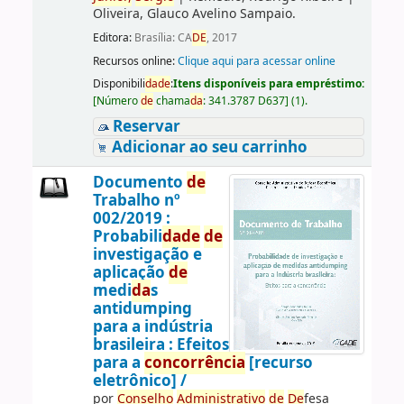
Oliveira, Glauco Avelino Sampaio.
Editora:
Brasília: CA
DE
, 2017
Recursos online:
Clique aqui para acessar online
Disponibili
da
de
:
Itens disponíveis para empréstimo:
[
Número
de
chama
da
:
341.3787 D637
]
(1).
Reservar
Adicionar ao seu carrinho
Documento
de
Trabalho nº
002/2019 :
Probabili
da
de
de
investigação e
aplicação
de
medi
da
s
antidumping
para a indústria
brasileira : Efeitos
para a
concorrência
[recurso
eletrônico] /
por
Conselho
Administrativo
de
De
fesa