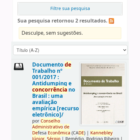
Filtre sua pesquisa
Sua pesquisa retornou 2 resultados.
Desculpe, sem sugestões.
Documento
de
Trabalho nº
001/2017 :
Antidumping e
concorrência
no
Brasil : uma
avaliação
empírica [recurso
eletrônico]/
por
Conselho
Administrativo
de
De
fesa
Econômica
(CA
DE
)
|
Kannebley
Júnior,
Sérgio
|
Remédio, Rodrigo Ribeiro
|