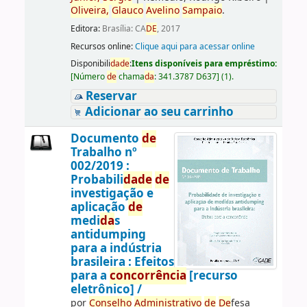
Oliveira,
Glauco
Avelino
Sampaio
.
Editora:
Brasília: CA
DE
, 2017
Recursos online:
Clique aqui para acessar online
Disponibili
da
de
:
Itens disponíveis para empréstimo:
[
Número
de
chama
da
:
341.3787 D637
]
(1).
Reservar
Adicionar ao seu carrinho
Documento
de
Trabalho nº
002/2019 :
Probabili
da
de
de
investigação e
aplicação
de
medi
da
s
antidumping
para a indústria
brasileira : Efeitos
para a
concorrência
[recurso
eletrônico] /
por
Conselho
Administrativo
de
De
fesa