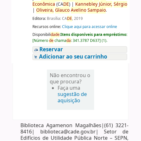
Econômica
(CA
DE
)
|
Kannebley
Júnior,
Sérgio
|
Oliveira,
Glauco
Avelino
Sampaio
.
Editora:
Brasília: CA
DE
, 2019
Recursos online:
Clique aqui para acessar online
Disponibili
da
de
:
Itens disponíveis para empréstimo:
[
Número
de
chama
da
:
341.3787 D637
]
(1).
Reservar
Adicionar ao seu carrinho
Não encontrou o
que procura?
Faça uma
sugestão de
aquisição
Biblioteca Agamenon Magalhães|(61) 3221-
8416| biblioteca@cade.gov.br| Setor de
Edifícios de Utilidade Pública Norte – SEPN,