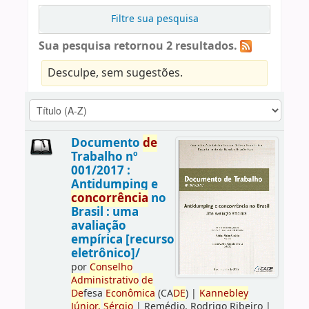
Filtre sua pesquisa
Sua pesquisa retornou 2 resultados.
Desculpe, sem sugestões.
Documento
de
Trabalho nº
001/2017 :
Antidumping e
concorrência
no
Brasil : uma
avaliação
empírica [recurso
eletrônico]/
por
Conselho
Administrativo
de
De
fesa
Econômica
(CA
DE
)
|
Kannebley
Júnior,
Sérgio
|
Remédio, Rodrigo Ribeiro
|