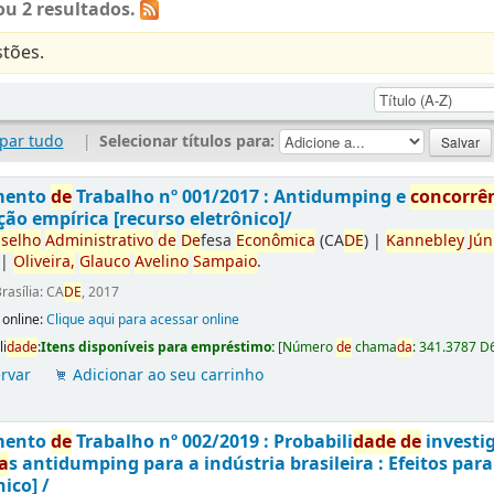
u 2 resultados.
tões.
par tudo
|
Selecionar títulos para:
mento
de
Trabalho nº 001/2017 : Antidumping e
concorrê
ção empírica [recurso eletrônico]/
selho
Administrativo
de
De
fesa
Econômica
(CA
DE
)
|
Kannebley
Jún
|
Oliveira,
Glauco
Avelino
Sampaio
.
rasília: CA
DE
, 2017
 online:
Clique aqui para acessar online
li
da
de
:
Itens disponíveis para empréstimo:
[
Número
de
chama
da
:
341.3787 D
rvar
Adicionar ao seu carrinho
mento
de
Trabalho nº 002/2019 : Probabili
da
de
de
investi
a
s antidumping para a indústria brasileira : Efeitos par
nico] /