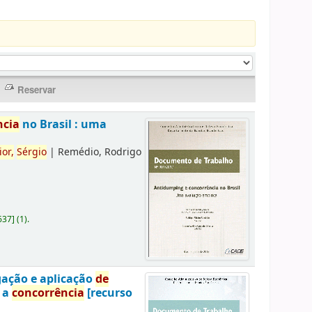
ncia
no Brasil : uma
ior,
Sérgio
|
Remédio, Rodrigo
637
]
(1).
gação e aplicação
de
a a
concorrência
[recurso