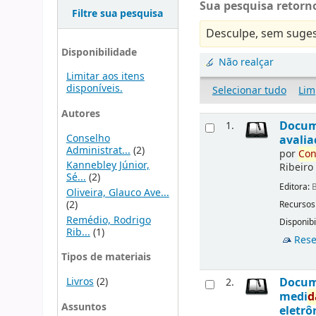
Sua pesquisa retorno
Filtre sua pesquisa
Desculpe, sem suges
Disponibilidade
Não realçar
Limitar aos itens
disponíveis.
Selecionar tudo
Lim
Autores
Docu
1.
Conselho
avalia
Administrat...
(2)
por
Con
Kannebley Júnior,
Ribeiro
Sé...
(2)
Editora:
B
Oliveira, Glauco Ave...
(2)
Recursos
Remédio, Rodrigo
Disponibi
Rib...
(1)
Rese
Tipos de materiais
Livros
(2)
Docu
2.
medi
d
Assuntos
eletrô