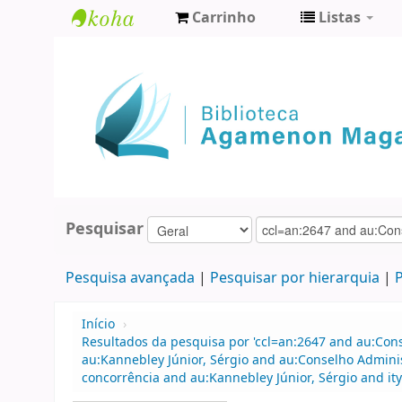
Carrinho
Listas
Biblioteca
Agamenon
Magalhães
Pesquisar
Pesquisa avançada
Pesquisar por hierarquia
P
Início
›
Resultados da pesquisa por 'ccl=an:2647 and au:Con
au:Kannebley Júnior, Sérgio and au:Conselho Admin
concorrência and au:Kannebley Júnior, Sérgio and it