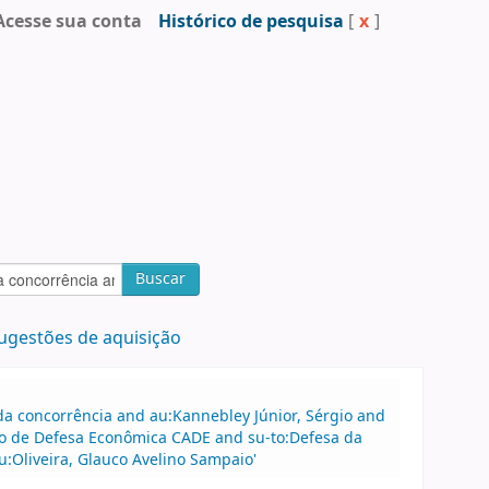
Acesse sua conta
Histórico de pesquisa
[
x
]
Buscar
ugestões de aquisição
a concorrência and au:Kannebley Júnior, Sérgio and
vo de Defesa Econômica CADE and su-to:Defesa da
u:Oliveira, Glauco Avelino Sampaio'