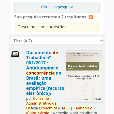
Filtre sua pesquisa
Sua pesquisa retornou 2 resultados.
Desculpe, sem sugestões.
Documento
de
Trabalho nº
001/2017 :
Antidumping e
concorrência
no
Brasil : uma
avaliação
empírica [recurso
eletrônico]/
por
Conselho
Administrativo
de
De
fesa
Econômica
(CA
DE
)
|
Kannebley
Júnior,
Sérgio
|
Remédio, Rodrigo Ribeiro
|