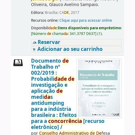
Oliveira, Glauco Avelino Sampaio.
Editora:
Brasília: CA
DE
, 2017
Recursos online:
Clique aqui para acessar online
Disponibili
da
de
:
Itens disponíveis para empréstimo:
[
Número
de
chama
da
:
341.3787 D637
]
(1).
Reservar
Adicionar ao seu carrinho
Documento
de
Trabalho nº
002/2019 :
Probabili
da
de
de
investigação e
aplicação
de
medi
da
s
antidumping
para a indústria
brasileira : Efeitos
para a
concorrência
[recurso
eletrônico] /
por
Conselho
Administrativo
de
De
fesa