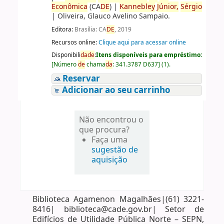
Econômica
(CA
DE
)
|
Kannebley
Júnior,
Sérgio
|
Oliveira, Glauco Avelino Sampaio.
Editora:
Brasília: CA
DE
, 2019
Recursos online:
Clique aqui para acessar online
Disponibili
da
de
:
Itens disponíveis para empréstimo:
[
Número
de
chama
da
:
341.3787 D637
]
(1).
Reservar
Adicionar ao seu carrinho
Não encontrou o
que procura?
Faça uma
sugestão de
aquisição
Biblioteca Agamenon Magalhães|(61) 3221-
8416| biblioteca@cade.gov.br| Setor de
Edifícios de Utilidade Pública Norte – SEPN,