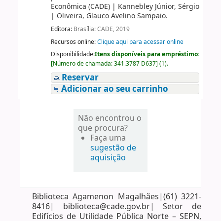
Econômica (CADE)
|
Kannebley Júnior, Sérgio
|
Oliveira, Glauco Avelino Sampaio.
Editora:
Brasília: CADE, 2019
Recursos online:
Clique aqui para acessar online
Disponibilidade:
Itens disponíveis para empréstimo:
[
Número de chamada:
341.3787 D637
]
(1).
Reservar
Adicionar ao seu carrinho
Não encontrou o
que procura?
Faça uma
sugestão de
aquisição
Biblioteca Agamenon Magalhães|(61) 3221-
8416| biblioteca@cade.gov.br| Setor de
Edifícios de Utilidade Pública Norte – SEPN,