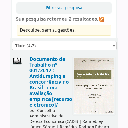
Filtre sua pesquisa
Sua pesquisa retornou 2 resultados.
Desculpe, sem sugestões.
Documento de
Trabalho nº
001/2017 :
Antidumping e
concorrência no
Brasil : uma
avaliação
empírica [recurso
eletrônico]/
por
Conselho
Administrativo de
Defesa Econômica (CADE)
|
Kannebley
Júnior, Sérgio
|
Remédio, Rodrigo Ribeiro
|