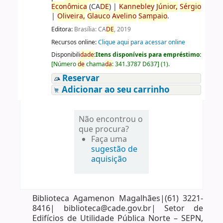
Econômica
(CA
DE
)
|
Kannebley
Júnior,
Sérgio
|
Oliveira,
Glauco
Avelino
Sampaio
.
Editora:
Brasília: CA
DE
, 2019
Recursos online:
Clique aqui para acessar online
Disponibili
da
de
:
Itens disponíveis para empréstimo:
[
Número
de
chama
da
:
341.3787 D637
]
(1).
Reservar
Adicionar ao seu carrinho
Não encontrou o
que procura?
Faça uma
sugestão de
aquisição
Biblioteca Agamenon Magalhães|(61) 3221-
8416| biblioteca@cade.gov.br| Setor de
Edifícios de Utilidade Pública Norte – SEPN,