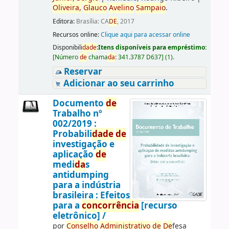
Oliveira,
Glauco
Avelino
Sampaio
.
Editora:
Brasília: CA
DE
, 2017
Recursos online:
Clique aqui para acessar online
Disponibili
da
de
:
Itens disponíveis para empréstimo:
[
Número
de
chama
da
:
341.3787 D637
]
(1).
Reservar
Adicionar ao seu carrinho
Documento
de
Trabalho nº
002/2019 :
Probabili
da
de
de
investigação e
aplicação
de
medi
da
s
antidumping
para a indústria
brasileira : Efeitos
para a
concorrência
[recurso
eletrônico] /
por
Conselho
Administrativo
de
De
fesa