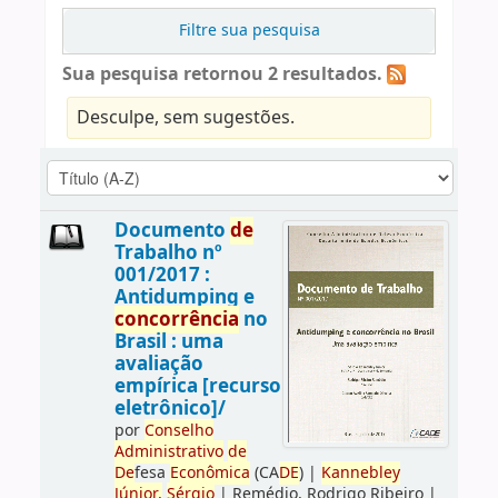
Filtre sua pesquisa
Sua pesquisa retornou 2 resultados.
Desculpe, sem sugestões.
Documento
de
Trabalho nº
001/2017 :
Antidumping e
concorrência
no
Brasil : uma
avaliação
empírica [recurso
eletrônico]/
por
Conselho
Administrativo
de
De
fesa
Econômica
(CA
DE
)
|
Kannebley
Júnior,
Sérgio
|
Remédio, Rodrigo Ribeiro
|