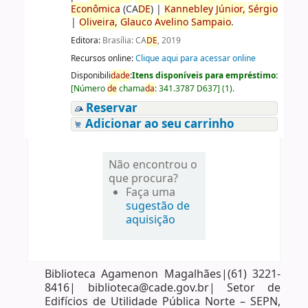
Econômica
(CA
DE
)
|
Kannebley
Júnior,
Sérgio
|
Oliveira,
Glauco
Avelino
Sampaio
.
Editora:
Brasília: CA
DE
, 2019
Recursos online:
Clique aqui para acessar online
Disponibili
da
de
:
Itens disponíveis para empréstimo:
[
Número
de
chama
da
:
341.3787 D637
]
(1).
Reservar
Adicionar ao seu carrinho
Não encontrou o
que procura?
Faça uma
sugestão de
aquisição
Biblioteca Agamenon Magalhães|(61) 3221-
8416| biblioteca@cade.gov.br| Setor de
Edifícios de Utilidade Pública Norte – SEPN,