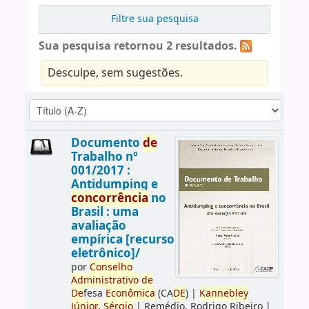
Filtre sua pesquisa
Sua pesquisa retornou 2 resultados.
Desculpe, sem sugestões.
Documento
de
Trabalho nº
001/2017 :
Antidumping e
concorrência
no
Brasil : uma
avaliação
empírica [recurso
eletrônico]/
por
Conselho
Administrativo
de
De
fesa
Econômica
(CA
DE
)
|
Kannebley
Júnior,
Sérgio
|
Remédio, Rodrigo Ribeiro
|