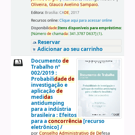
Oliveira,
Glauco
Avelino
Sampaio
.
Editora:
Brasília: CA
DE
, 2017
Recursos online:
Clique aqui para acessar online
Disponibili
da
de
:
Itens disponíveis para empréstimo:
[
Número
de
chama
da
:
341.3787 D637
]
(1).
Reservar
Adicionar ao seu carrinho
Documento
de
Trabalho nº
002/2019 :
Probabili
da
de
de
investigação e
aplicação
de
medi
da
s
antidumping
para a indústria
brasileira : Efeitos
para a
concorrência
[recurso
eletrônico] /
por
Conselho
Administrativo
de
De
fesa