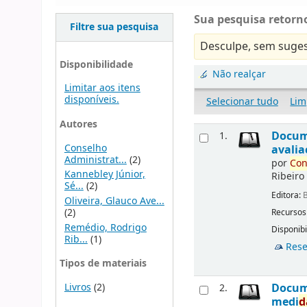
Sua pesquisa retorno
Filtre sua pesquisa
Desculpe, sem suges
Disponibilidade
Não realçar
Limitar aos itens
disponíveis.
Selecionar tudo
Lim
Autores
Docu
1.
Conselho
avalia
Administrat...
(2)
por
Con
Kannebley Júnior,
Ribeiro
Sé...
(2)
Editora:
B
Oliveira, Glauco Ave...
(2)
Recursos
Remédio, Rodrigo
Disponibi
Rib...
(1)
Rese
Tipos de materiais
Livros
(2)
Docu
2.
medi
d