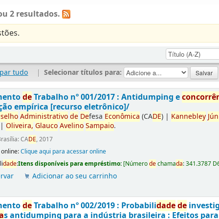
u 2 resultados.
tões.
par tudo
|
Selecionar títulos para:
mento
de
Trabalho nº 001/2017 : Antidumping e
concorrê
ção empírica [recurso eletrônico]/
selho
Administrativo
de
De
fesa
Econômica
(CA
DE
)
|
Kannebley
Jún
|
Oliveira,
Glauco
Avelino
Sampaio
.
rasília: CA
DE
, 2017
 online:
Clique aqui para acessar online
li
da
de
:
Itens disponíveis para empréstimo:
[
Número
de
chama
da
:
341.3787 D
rvar
Adicionar ao seu carrinho
mento
de
Trabalho nº 002/2019 : Probabili
da
de
de
investi
a
s antidumping para a indústria brasileira : Efeitos par