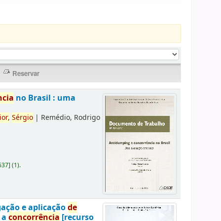
ncia
no Brasil : uma
ior,
Sérgio
|
Remédio, Rodrigo
637
]
(1).
gação e aplicação
de
a a
concorrência
[recurso