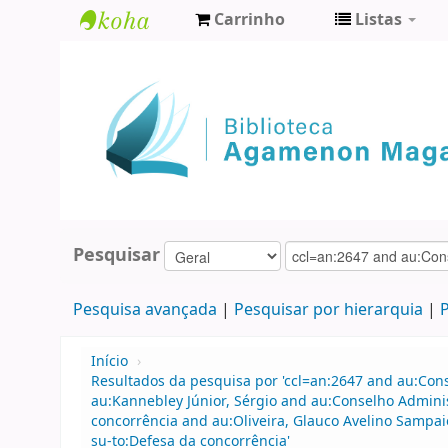
Carrinho
Listas
Biblioteca
Agamenon
Magalhães
Pesquisar
Pesquisa avançada
Pesquisar por hierarquia
P
Início
›
Resultados da pesquisa por 'ccl=an:2647 and au:Con
au:Kannebley Júnior, Sérgio and au:Conselho Admin
concorrência and au:Oliveira, Glauco Avelino Sampai
su-to:Defesa da concorrência'