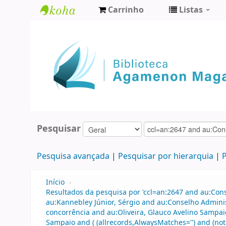
Carrinho
Listas
Biblioteca
Agamenon
Magalhães
Pesquisar
Pesquisa avançada
Pesquisar por hierarquia
P
Início
›
Resultados da pesquisa por 'ccl=an:2647 and au:Con
au:Kannebley Júnior, Sérgio and au:Conselho Admin
concorrência and au:Oliveira, Glauco Avelino Sampai
Sampaio and ( (allrecords,AlwaysMatches='') and (not-