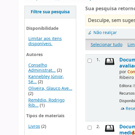
Sua pesquisa retorno
Filtre sua pesquisa
Desculpe, sem suges
Disponibilidade
Não realçar
Limitar aos itens
disponíveis.
Selecionar tudo
Lim
Autores
Docu
1.
Conselho
avalia
Administrat...
(2)
por
Con
Kannebley Júnior,
Ribeiro
Sé...
(2)
Editora:
B
Oliveira, Glauco Ave...
(2)
Recursos
Remédio, Rodrigo
Disponibi
Rib...
(1)
Rese
Tipos de materiais
Livros
(2)
Docu
2.
medi
d