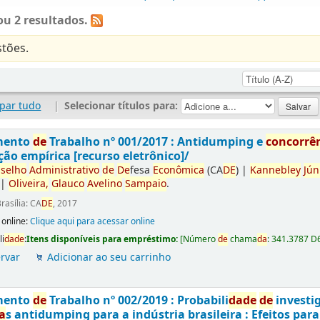
u 2 resultados.
tões.
par tudo
|
Selecionar títulos para:
mento
de
Trabalho nº 001/2017 : Antidumping e
concorrê
ção empírica [recurso eletrônico]/
selho
Administrativo
de
De
fesa
Econômica
(CA
DE
)
|
Kannebley
Jún
|
Oliveira,
Glauco
Avelino
Sampaio
.
rasília: CA
DE
, 2017
 online:
Clique aqui para acessar online
li
da
de
:
Itens disponíveis para empréstimo:
[
Número
de
chama
da
:
341.3787 D
rvar
Adicionar ao seu carrinho
mento
de
Trabalho nº 002/2019 : Probabili
da
de
de
investi
a
s antidumping para a indústria brasileira : Efeitos par