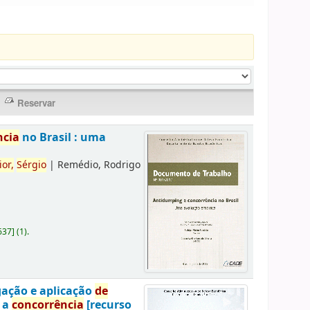
ncia
no Brasil : uma
ior,
Sérgio
|
Remédio, Rodrigo
637
]
(1).
gação e aplicação
de
a a
concorrência
[recurso