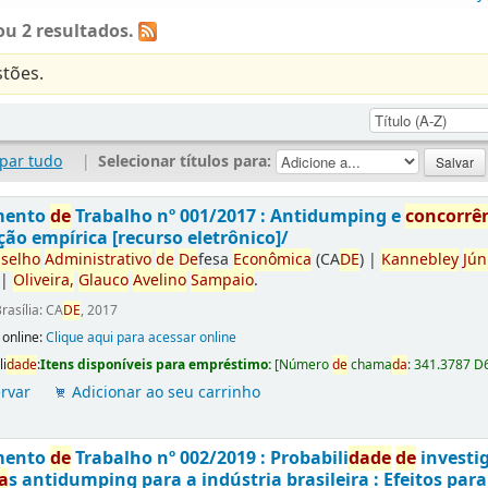
u 2 resultados.
tões.
par tudo
|
Selecionar títulos para:
mento
de
Trabalho nº 001/2017 : Antidumping e
concorrê
ção empírica [recurso eletrônico]/
selho
Administrativo
de
De
fesa
Econômica
(CA
DE
)
|
Kannebley
Jún
|
Oliveira,
Glauco
Avelino
Sampaio
.
rasília: CA
DE
, 2017
 online:
Clique aqui para acessar online
li
da
de
:
Itens disponíveis para empréstimo:
[
Número
de
chama
da
:
341.3787 D
rvar
Adicionar ao seu carrinho
mento
de
Trabalho nº 002/2019 : Probabili
da
de
de
investi
a
s antidumping para a indústria brasileira : Efeitos par