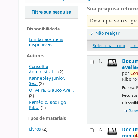
Sua pesquisa retorno
Filtre sua pesquisa
Desculpe, sem suges
Disponibilidade
Não realçar
Limitar aos itens
disponíveis.
Selecionar tudo
Lim
Autores
Docu
1.
Conselho
avalia
Administrat...
(2)
por
Con
Kannebley Júnior,
Ribeiro
Sé...
(2)
Editora:
B
Oliveira, Glauco Ave...
(2)
Recursos
Remédio, Rodrigo
Disponibi
Rib...
(1)
Rese
Tipos de materiais
Livros
(2)
Docu
2.
medi
d