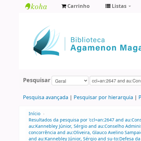
Carrinho
Listas
Biblioteca
Agamenon
Magalhães
Pesquisar
Pesquisa avançada
Pesquisar por hierarquia
P
Início
›
Resultados da pesquisa por 'ccl=an:2647 and au:Con
au:Kannebley Júnior, Sérgio and au:Conselho Admin
concorrência and au:Oliveira, Glauco Avelino Sampai
and au:Kannebley Júnior, Sérgio and su-to:Defesa da