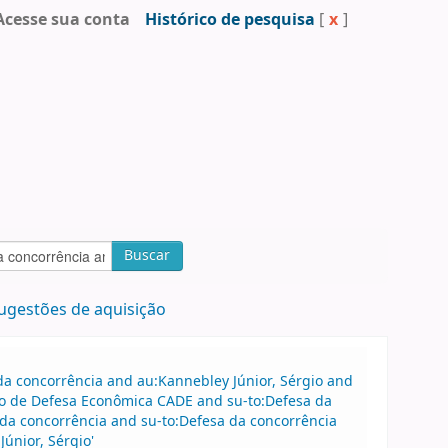
Acesse sua conta
Histórico de pesquisa
[
x
]
Buscar
ugestões de aquisição
a concorrência and au:Kannebley Júnior, Sérgio and
vo de Defesa Econômica CADE and su-to:Defesa da
 da concorrência and su-to:Defesa da concorrência
únior, Sérgio'