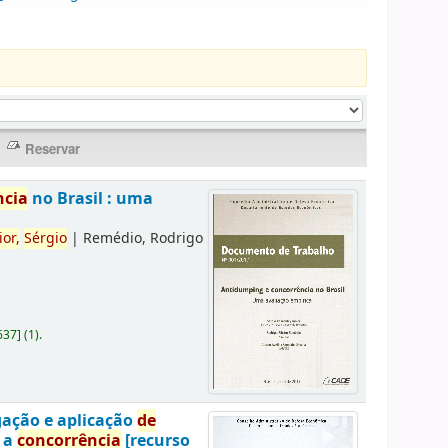
ncia
no Brasil : uma
ior,
Sérgio
|
Remédio, Rodrigo
637
]
(1).
gação e aplicação
de
a a
concorrência
[recurso