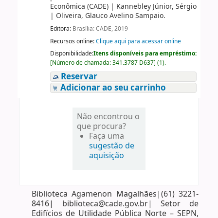
Econômica (CADE)
|
Kannebley Júnior, Sérgio
|
Oliveira, Glauco Avelino Sampaio.
Editora:
Brasília: CADE, 2019
Recursos online:
Clique aqui para acessar online
Disponibilidade:
Itens disponíveis para empréstimo:
[
Número de chamada:
341.3787 D637
]
(1).
Reservar
Adicionar ao seu carrinho
Não encontrou o
que procura?
Faça uma
sugestão de
aquisição
Biblioteca Agamenon Magalhães|(61) 3221-
8416| biblioteca@cade.gov.br| Setor de
Edifícios de Utilidade Pública Norte – SEPN,