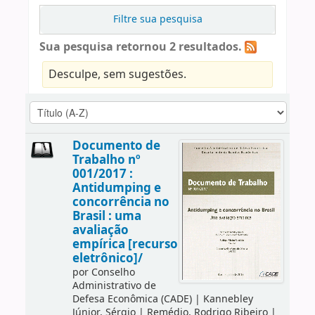
Filtre sua pesquisa
Sua pesquisa retornou 2 resultados.
Desculpe, sem sugestões.
Documento de
Trabalho nº
001/2017 :
Antidumping e
concorrência no
Brasil : uma
avaliação
empírica [recurso
eletrônico]/
por
Conselho
Administrativo de
Defesa Econômica (CADE)
|
Kannebley
Júnior, Sérgio
|
Remédio, Rodrigo Ribeiro
|