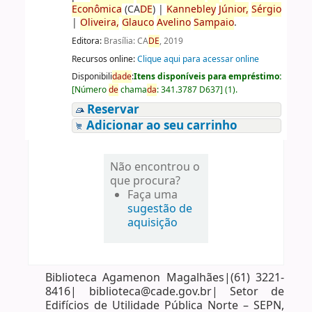
Econômica
(CA
DE
)
|
Kannebley
Júnior,
Sérgio
|
Oliveira,
Glauco
Avelino
Sampaio
.
Editora:
Brasília: CA
DE
, 2019
Recursos online:
Clique aqui para acessar online
Disponibili
da
de
:
Itens disponíveis para empréstimo:
[
Número
de
chama
da
:
341.3787 D637
]
(1).
Reservar
Adicionar ao seu carrinho
Não encontrou o
que procura?
Faça uma
sugestão de
aquisição
Biblioteca Agamenon Magalhães|(61) 3221-
8416| biblioteca@cade.gov.br| Setor de
Edifícios de Utilidade Pública Norte – SEPN,