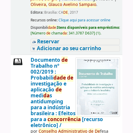
Oliveira,
Glauco
Avelino
Sampaio
.
Editora:
Brasília: CA
DE
, 2017
Recursos online:
Clique aqui para acessar online
Disponibili
da
de
:
Itens disponíveis para empréstimo:
[
Número
de
chama
da
:
341.3787 D637
]
(1).
Reservar
Adicionar ao seu carrinho
Documento
de
Trabalho nº
002/2019 :
Probabili
da
de
de
investigação e
aplicação
de
medi
da
s
antidumping
para a indústria
brasileira : Efeitos
para a
concorrência
[recurso
eletrônico] /
por
Conselho
Administrativo
de
De
fesa