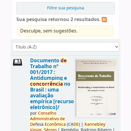
Filtre sua pesquisa
Sua pesquisa retornou 2 resultados.
Desculpe, sem sugestões.
Documento
de
Trabalho nº
001/2017 :
Antidumping e
concorrência
no
Brasil : uma
avaliação
empírica [recurso
eletrônico]/
por
Conselho
Administrativo
de
De
fesa
Econômica
(CA
DE
)
|
Kannebley
Júnior,
Sérgio
|
Remédio, Rodrigo Ribeiro
|