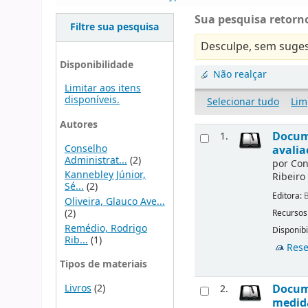
Sua pesquisa retorno
Filtre sua pesquisa
Desculpe, sem suges
Disponibilidade
Não realçar
Limitar aos itens
disponíveis.
Selecionar tudo
Lim
Autores
Docume
1.
Conselho
avalia
Administrat...
(2)
por
Con
Kannebley Júnior,
Ribeiro
Sé...
(2)
Editora:
B
Oliveira, Glauco Ave...
(2)
Recursos
Remédio, Rodrigo
Disponibi
Rib...
(1)
Rese
Tipos de materiais
Livros
(2)
Docume
2.
medida