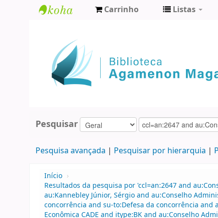
Carrinho
Listas
Biblioteca
Agamenon
Magalhães
Pesquisar
Pesquisa avançada
Pesquisar por hierarquia
P
Início
›
Resultados da pesquisa por 'ccl=an:2647 and au:Con
au:Kannebley Júnior, Sérgio and au:Conselho Admin
concorrência and su-to:Defesa da concorrência and 
Econômica CADE and itype:BK and au:Conselho Admin