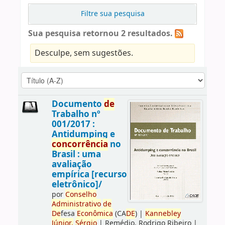
Filtre sua pesquisa
Sua pesquisa retornou 2 resultados.
Desculpe, sem sugestões.
Documento
de
Trabalho nº
001/2017 :
Antidumping e
concorrência
no
Brasil : uma
avaliação
empírica [recurso
eletrônico]/
por
Conselho
Administrativo
de
De
fesa
Econômica
(CA
DE
)
|
Kannebley
Júnior,
Sérgio
|
Remédio, Rodrigo Ribeiro
|