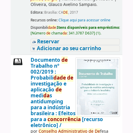
Oliveira, Glauco Avelino Sampaio.
Editora:
Brasília: CA
DE
, 2017
Recursos online:
Clique aqui para acessar online
Disponibili
da
de
:
Itens disponíveis para empréstimo:
[
Número
de
chama
da
:
341.3787 D637
]
(1).
Reservar
Adicionar ao seu carrinho
Documento
de
Trabalho nº
002/2019 :
Probabili
da
de
de
investigação e
aplicação
de
medi
da
s
antidumping
para a indústria
brasileira : Efeitos
para a
concorrência
[recurso
eletrônico] /
por
Conselho
Administrativo
de
De
fesa