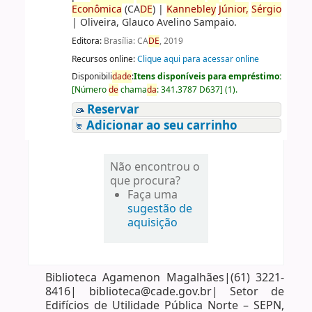
Econômica
(CA
DE
)
|
Kannebley
Júnior,
Sérgio
|
Oliveira, Glauco Avelino Sampaio.
Editora:
Brasília: CA
DE
, 2019
Recursos online:
Clique aqui para acessar online
Disponibili
da
de
:
Itens disponíveis para empréstimo:
[
Número
de
chama
da
:
341.3787 D637
]
(1).
Reservar
Adicionar ao seu carrinho
Não encontrou o
que procura?
Faça uma
sugestão de
aquisição
Biblioteca Agamenon Magalhães|(61) 3221-
8416| biblioteca@cade.gov.br| Setor de
Edifícios de Utilidade Pública Norte – SEPN,