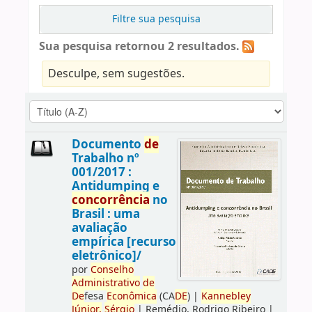
Filtre sua pesquisa
Sua pesquisa retornou 2 resultados.
Desculpe, sem sugestões.
Documento
de
Trabalho nº
001/2017 :
Antidumping e
concorrência
no
Brasil : uma
avaliação
empírica [recurso
eletrônico]/
por
Conselho
Administrativo
de
De
fesa
Econômica
(CA
DE
)
|
Kannebley
Júnior,
Sérgio
|
Remédio, Rodrigo Ribeiro
|