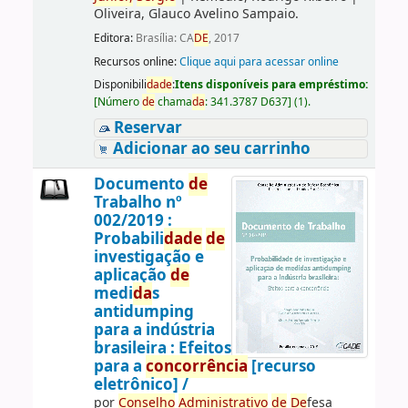
Oliveira, Glauco Avelino Sampaio.
Editora:
Brasília: CA
DE
, 2017
Recursos online:
Clique aqui para acessar online
Disponibili
da
de
:
Itens disponíveis para empréstimo:
[
Número
de
chama
da
:
341.3787 D637
]
(1).
Reservar
Adicionar ao seu carrinho
Documento
de
Trabalho nº
002/2019 :
Probabili
da
de
de
investigação e
aplicação
de
medi
da
s
antidumping
para a indústria
brasileira : Efeitos
para a
concorrência
[recurso
eletrônico] /
por
Conselho
Administrativo
de
De
fesa