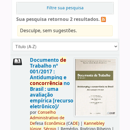
Filtre sua pesquisa
Sua pesquisa retornou 2 resultados.
Desculpe, sem sugestões.
Documento
de
Trabalho nº
001/2017 :
Antidumping e
concorrência
no
Brasil : uma
avaliação
empírica [recurso
eletrônico]/
por
Conselho
Administrativo
de
De
fesa
Econômica
(CA
DE
)
|
Kannebley
Júnior,
Sérgio
|
Remédio, Rodrigo Ribeiro
|