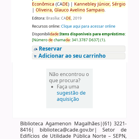
Econômica
(CA
DE
)
|
Kannebley
Júnior,
Sérgio
|
Oliveira,
Glauco
Avelino
Sampaio
.
Editora:
Brasília: CA
DE
, 2019
Recursos online:
Clique aqui para acessar online
Disponibili
da
de
:
Itens disponíveis para empréstimo:
[
Número
de
chama
da
:
341.3787 D637
]
(1).
Reservar
Adicionar ao seu carrinho
Não encontrou o
que procura?
Faça uma
sugestão de
aquisição
Biblioteca Agamenon Magalhães|(61) 3221-
8416| biblioteca@cade.gov.br| Setor de
Edifícios de Utilidade Pública Norte – SEPN,