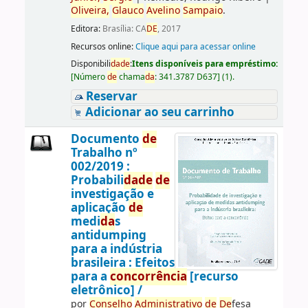
Oliveira,
Glauco
Avelino
Sampaio
.
Editora:
Brasília: CA
DE
, 2017
Recursos online:
Clique aqui para acessar online
Disponibili
da
de
:
Itens disponíveis para empréstimo:
[
Número
de
chama
da
:
341.3787 D637
]
(1).
Reservar
Adicionar ao seu carrinho
Documento
de
Trabalho nº
002/2019 :
Probabili
da
de
de
investigação e
aplicação
de
medi
da
s
antidumping
para a indústria
brasileira : Efeitos
para a
concorrência
[recurso
eletrônico] /
por
Conselho
Administrativo
de
De
fesa