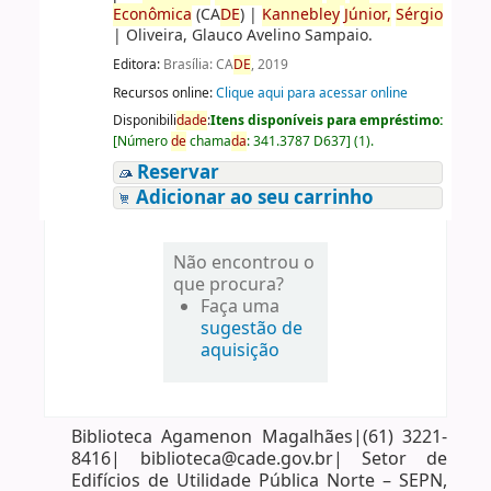
Econômica
(CA
DE
)
|
Kannebley
Júnior,
Sérgio
|
Oliveira, Glauco Avelino Sampaio.
Editora:
Brasília: CA
DE
, 2019
Recursos online:
Clique aqui para acessar online
Disponibili
da
de
:
Itens disponíveis para empréstimo:
[
Número
de
chama
da
:
341.3787 D637
]
(1).
Reservar
Adicionar ao seu carrinho
Não encontrou o
que procura?
Faça uma
sugestão de
aquisição
Biblioteca Agamenon Magalhães|(61) 3221-
8416| biblioteca@cade.gov.br| Setor de
Edifícios de Utilidade Pública Norte – SEPN,