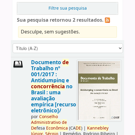
Filtre sua pesquisa
Sua pesquisa retornou 2 resultados.
Desculpe, sem sugestões.
Documento
de
Trabalho nº
001/2017 :
Antidumping e
concorrência
no
Brasil : uma
avaliação
empírica [recurso
eletrônico]/
por
Conselho
Administrativo
de
De
fesa
Econômica
(CA
DE
)
|
Kannebley
Júnior,
Sérgio
|
Remédio, Rodrigo Ribeiro
|