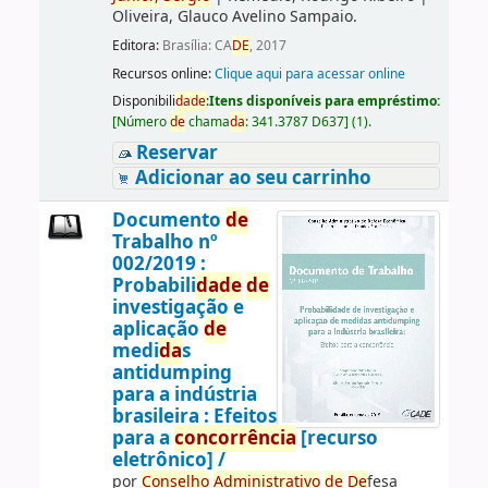
Oliveira, Glauco Avelino Sampaio.
Editora:
Brasília: CA
DE
, 2017
Recursos online:
Clique aqui para acessar online
Disponibili
da
de
:
Itens disponíveis para empréstimo:
[
Número
de
chama
da
:
341.3787 D637
]
(1).
Reservar
Adicionar ao seu carrinho
Documento
de
Trabalho nº
002/2019 :
Probabili
da
de
de
investigação e
aplicação
de
medi
da
s
antidumping
para a indústria
brasileira : Efeitos
para a
concorrência
[recurso
eletrônico] /
por
Conselho
Administrativo
de
De
fesa