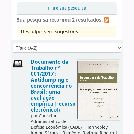
Filtre sua pesquisa
Sua pesquisa retornou 2 resultados.
Desculpe, sem sugestões.
Documento de
Trabalho nº
001/2017 :
Antidumping e
concorrência no
Brasil : uma
avaliação
empírica [recurso
eletrônico]/
por
Conselho
Administrativo de
Defesa Econômica (CADE)
|
Kannebley
Júnior, Sérgio
|
Remédio, Rodrigo Ribeiro
|