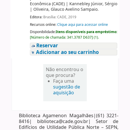
Econômica (CADE)
|
Kannebley Júnior, Sérgio
|
Oliveira, Glauco Avelino Sampaio.
Editora:
Brasília: CADE, 2019
Recursos online:
Clique aqui para acessar online
Disponibilidade:
Itens disponíveis para empréstimo:
[
Número de chamada:
341.3787 D637
]
(1).
Reservar
Adicionar ao seu carrinho
Não encontrou o
que procura?
Faça uma
sugestão de
aquisição
Biblioteca Agamenon Magalhães|(61) 3221-
8416| biblioteca@cade.gov.br| Setor de
Edifícios de Utilidade Pública Norte – SEPN,