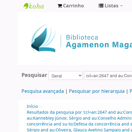
Carrinho
Listas
Biblioteca
Agamenon
Magalhães
Pesquisar
Pesquisa avançada
Pesquisar por hierarquia
P
Início
›
Resultados da pesquisa por 'ccl=an:2647 and au:Con
au:Kannebley Júnior, Sérgio and au:Conselho Admin
concorrência and su-to:Defesa da concorrência and 
Sérgio and au:Oliveira, Glauco Avelino Sampaio and a