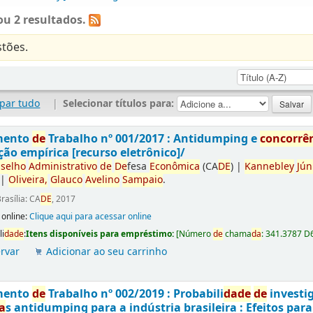
u 2 resultados.
tões.
par tudo
|
Selecionar títulos para:
mento
de
Trabalho nº 001/2017 : Antidumping e
concorrê
ção empírica [recurso eletrônico]/
selho
Administrativo
de
De
fesa
Econômica
(CA
DE
)
|
Kannebley
Jún
|
Oliveira,
Glauco
Avelino
Sampaio
.
rasília: CA
DE
, 2017
 online:
Clique aqui para acessar online
li
da
de
:
Itens disponíveis para empréstimo:
[
Número
de
chama
da
:
341.3787 D
rvar
Adicionar ao seu carrinho
mento
de
Trabalho nº 002/2019 : Probabili
da
de
de
investi
a
s antidumping para a indústria brasileira : Efeitos par