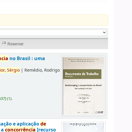
ncia
no Brasil : uma
ior,
Sérgio
|
Remédio, Rodrigo
637
]
(1).
gação e aplicação
de
a a
concorrência
[recurso