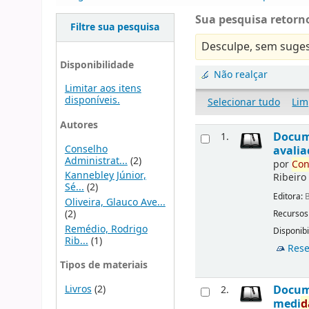
Sua pesquisa retorno
Filtre sua pesquisa
Desculpe, sem suges
Disponibilidade
Não realçar
Limitar aos itens
disponíveis.
Selecionar tudo
Lim
Autores
Docu
1.
Conselho
avalia
Administrat...
(2)
por
Con
Kannebley Júnior,
Ribeiro
Sé...
(2)
Editora:
B
Oliveira, Glauco Ave...
(2)
Recursos
Remédio, Rodrigo
Disponibi
Rib...
(1)
Rese
Tipos de materiais
Livros
(2)
Docu
2.
medi
d