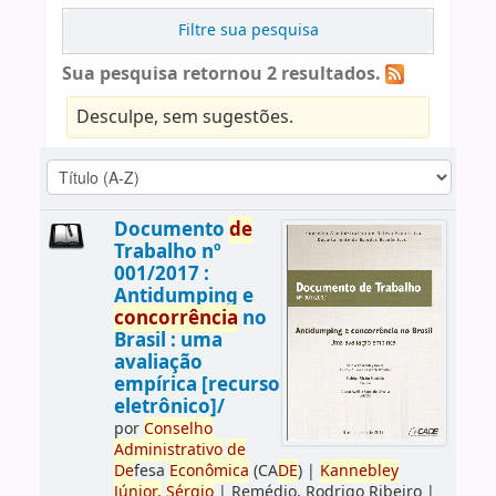
Filtre sua pesquisa
Sua pesquisa retornou 2 resultados.
Desculpe, sem sugestões.
Documento
de
Trabalho nº
001/2017 :
Antidumping e
concorrência
no
Brasil : uma
avaliação
empírica [recurso
eletrônico]/
por
Conselho
Administrativo
de
De
fesa
Econômica
(CA
DE
)
|
Kannebley
Júnior,
Sérgio
|
Remédio, Rodrigo Ribeiro
|