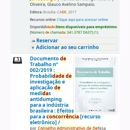
Oliveira, Glauco Avelino Sampaio.
Editora:
Brasília: CA
DE
, 2017
Recursos online:
Clique aqui para acessar online
Disponibili
da
de
:
Itens disponíveis para empréstimo:
[
Número
de
chama
da
:
341.3787 D637
]
(1).
Reservar
Adicionar ao seu carrinho
Documento
de
Trabalho nº
002/2019 :
Probabili
da
de
de
investigação e
aplicação
de
medi
da
s
antidumping
para a indústria
brasileira : Efeitos
para a
concorrência
[recurso
eletrônico] /
por
Conselho
Administrativo
de
De
fesa