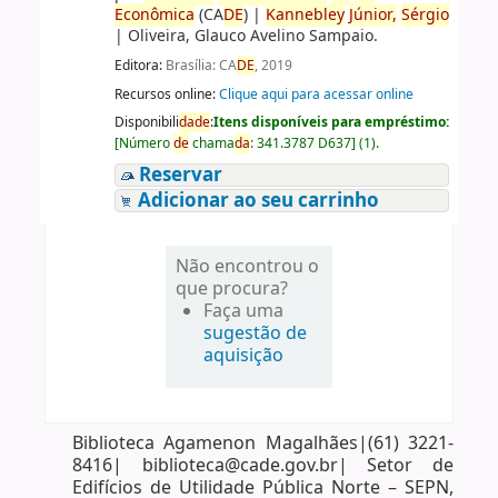
Econômica
(CA
DE
)
|
Kannebley
Júnior,
Sérgio
|
Oliveira, Glauco Avelino Sampaio.
Editora:
Brasília: CA
DE
, 2019
Recursos online:
Clique aqui para acessar online
Disponibili
da
de
:
Itens disponíveis para empréstimo:
[
Número
de
chama
da
:
341.3787 D637
]
(1).
Reservar
Adicionar ao seu carrinho
Não encontrou o
que procura?
Faça uma
sugestão de
aquisição
Biblioteca Agamenon Magalhães|(61) 3221-
8416| biblioteca@cade.gov.br| Setor de
Edifícios de Utilidade Pública Norte – SEPN,