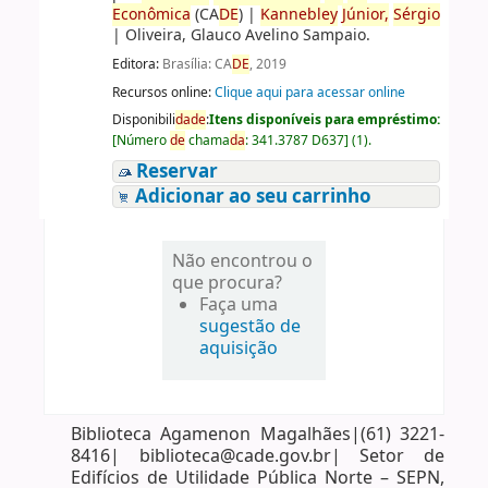
Econômica
(CA
DE
)
|
Kannebley
Júnior,
Sérgio
|
Oliveira, Glauco Avelino Sampaio.
Editora:
Brasília: CA
DE
, 2019
Recursos online:
Clique aqui para acessar online
Disponibili
da
de
:
Itens disponíveis para empréstimo:
[
Número
de
chama
da
:
341.3787 D637
]
(1).
Reservar
Adicionar ao seu carrinho
Não encontrou o
que procura?
Faça uma
sugestão de
aquisição
Biblioteca Agamenon Magalhães|(61) 3221-
8416| biblioteca@cade.gov.br| Setor de
Edifícios de Utilidade Pública Norte – SEPN,