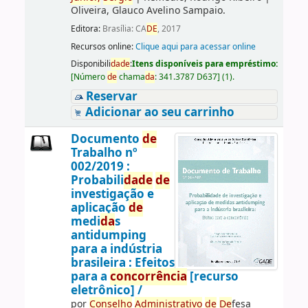
Oliveira, Glauco Avelino Sampaio.
Editora:
Brasília: CA
DE
, 2017
Recursos online:
Clique aqui para acessar online
Disponibili
da
de
:
Itens disponíveis para empréstimo:
[
Número
de
chama
da
:
341.3787 D637
]
(1).
Reservar
Adicionar ao seu carrinho
Documento
de
Trabalho nº
002/2019 :
Probabili
da
de
de
investigação e
aplicação
de
medi
da
s
antidumping
para a indústria
brasileira : Efeitos
para a
concorrência
[recurso
eletrônico] /
por
Conselho
Administrativo
de
De
fesa