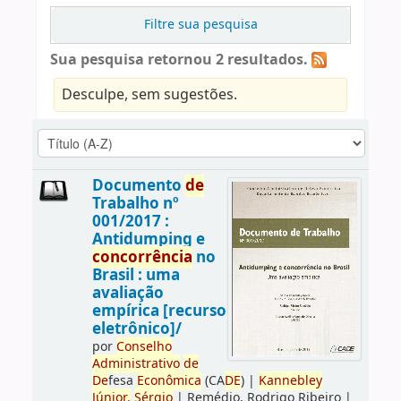
Filtre sua pesquisa
Sua pesquisa retornou 2 resultados.
Desculpe, sem sugestões.
Documento
de
Trabalho nº
001/2017 :
Antidumping e
concorrência
no
Brasil : uma
avaliação
empírica [recurso
eletrônico]/
por
Conselho
Administrativo
de
De
fesa
Econômica
(CA
DE
)
|
Kannebley
Júnior,
Sérgio
|
Remédio, Rodrigo Ribeiro
|