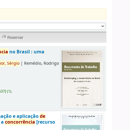
ncia
no Brasil : uma
ior,
Sérgio
|
Remédio, Rodrigo
637
]
(1).
gação e aplicação
de
a a
concorrência
[recurso