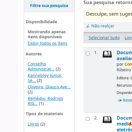
Sua pesquisa retorno
Filtre sua pesquisa
Desculpe, sem suges
Disponibilidade
Não realçar
Mostrando apenas
itens disponíveis
Selecionar tudo
Lim
Exibir todos os itens
Docu
1.
Autores
avalia
Conselho
por
Con
Administrat...
(2)
Ribeiro
Kannebley Júnior,
Editora:
B
Sé...
(2)
Recursos
Oliveira, Glauco Ave...
(2)
Disponibi
Remédio, Rodrigo
Rese
Rib...
(1)
Tipos de materiais
Docu
2.
medi
d
Livros
(2)
eletrô