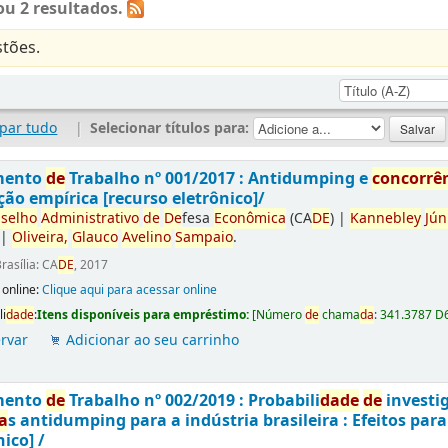
u 2 resultados.
tões.
par tudo
|
Selecionar títulos para:
mento
de
Trabalho nº 001/2017 : Antidumping e
concorrê
ção empírica [recurso eletrônico]/
selho
Administrativo
de
De
fesa
Econômica
(CA
DE
)
|
Kannebley
Jún
|
Oliveira,
Glauco
Avelino
Sampaio
.
rasília: CA
DE
, 2017
 online:
Clique aqui para acessar online
li
da
de
:
Itens disponíveis para empréstimo:
[
Número
de
chama
da
:
341.3787 D
rvar
Adicionar ao seu carrinho
mento
de
Trabalho nº 002/2019 : Probabili
da
de
de
investi
a
s antidumping para a indústria brasileira : Efeitos par
nico] /