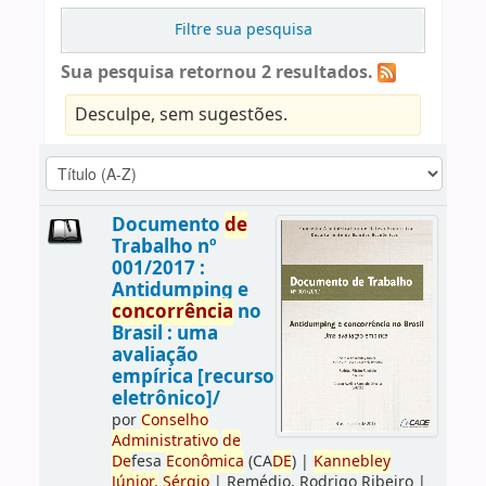
Filtre sua pesquisa
Sua pesquisa retornou 2 resultados.
Desculpe, sem sugestões.
Documento
de
Trabalho nº
001/2017 :
Antidumping e
concorrência
no
Brasil : uma
avaliação
empírica [recurso
eletrônico]/
por
Conselho
Administrativo
de
De
fesa
Econômica
(CA
DE
)
|
Kannebley
Júnior,
Sérgio
|
Remédio, Rodrigo Ribeiro
|