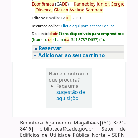
Econômica
(CA
DE
)
|
Kannebley
Júnior,
Sérgio
|
Oliveira,
Glauco
Avelino
Sampaio
.
Editora:
Brasília: CA
DE
, 2019
Recursos online:
Clique aqui para acessar online
Disponibili
da
de
:
Itens disponíveis para empréstimo:
[
Número
de
chama
da
:
341.3787 D637
]
(1).
Reservar
Adicionar ao seu carrinho
Não encontrou o
que procura?
Faça uma
sugestão de
aquisição
Biblioteca Agamenon Magalhães|(61) 3221-
8416| biblioteca@cade.gov.br| Setor de
Edifícios de Utilidade Pública Norte – SEPN,