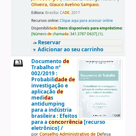
Oliveira,
Glauco
Avelino
Sampaio
.
Editora:
Brasília: CA
DE
, 2017
Recursos online:
Clique aqui para acessar online
Disponibili
da
de
:
Itens disponíveis para empréstimo:
[
Número
de
chama
da
:
341.3787 D637
]
(1).
Reservar
Adicionar ao seu carrinho
Documento
de
Trabalho nº
002/2019 :
Probabili
da
de
de
investigação e
aplicação
de
medi
da
s
antidumping
para a indústria
brasileira : Efeitos
para a
concorrência
[recurso
eletrônico] /
por
Conselho
Administrativo
de
De
fesa