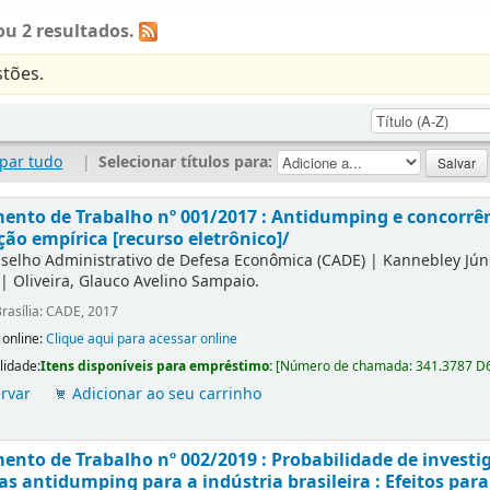
u 2 resultados.
tões.
par tudo
|
Selecionar títulos para:
nto de Trabalho nº 001/2017 : Antidumping e concorrên
ção empírica [recurso eletrônico]/
selho Administrativo de Defesa Econômica (CADE)
|
Kannebley Júni
|
Oliveira, Glauco Avelino Sampaio.
rasília: CADE, 2017
 online:
Clique aqui para acessar online
lidade:
Itens disponíveis para empréstimo:
[
Número de chamada:
341.3787 D
rvar
Adicionar ao seu carrinho
nto de Trabalho nº 002/2019 : Probabilidade de investi
s antidumping para a indústria brasileira : Efeitos para