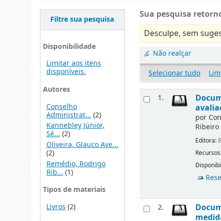
Sua pesquisa retorno
Filtre sua pesquisa
Desculpe, sem suges
Disponibilidade
Não realçar
Limitar aos itens
disponíveis.
Selecionar tudo
Lim
Autores
Docume
1.
Conselho
avalia
Administrat...
(2)
por
Con
Kannebley Júnior,
Ribeiro
Sé...
(2)
Editora:
B
Oliveira, Glauco Ave...
(2)
Recursos
Remédio, Rodrigo
Disponibi
Rib...
(1)
Rese
Tipos de materiais
Livros
(2)
Docume
2.
medida