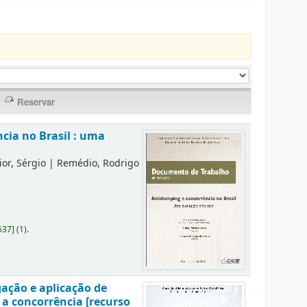
cia no Brasil : uma
or, Sérgio
|
Remédio, Rodrigo
637
]
(1).
gação e aplicação de
 a concorrência [recurso