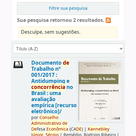
Filtre sua pesquisa
Sua pesquisa retornou 2 resultados.
Desculpe, sem sugestões.
Documento
de
Trabalho nº
001/2017 :
Antidumping e
concorrência
no
Brasil : uma
avaliação
empírica [recurso
eletrônico]/
por
Conselho
Administrativo
de
De
fesa
Econômica
(CA
DE
)
|
Kannebley
Júnior,
Sérgio
|
Remédio, Rodrigo Ribeiro
|