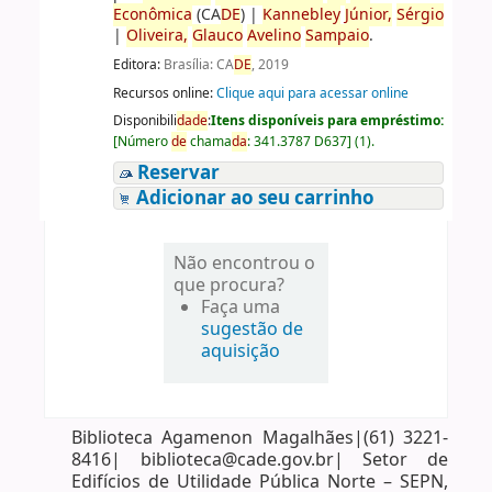
Econômica
(CA
DE
)
|
Kannebley
Júnior,
Sérgio
|
Oliveira,
Glauco
Avelino
Sampaio
.
Editora:
Brasília: CA
DE
, 2019
Recursos online:
Clique aqui para acessar online
Disponibili
da
de
:
Itens disponíveis para empréstimo:
[
Número
de
chama
da
:
341.3787 D637
]
(1).
Reservar
Adicionar ao seu carrinho
Não encontrou o
que procura?
Faça uma
sugestão de
aquisição
Biblioteca Agamenon Magalhães|(61) 3221-
8416| biblioteca@cade.gov.br| Setor de
Edifícios de Utilidade Pública Norte – SEPN,