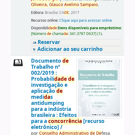
Oliveira,
Glauco
Avelino
Sampaio
.
Editora:
Brasília: CA
DE
, 2017
Recursos online:
Clique aqui para acessar online
Disponibili
da
de
:
Itens disponíveis para empréstimo:
[
Número
de
chama
da
:
341.3787 D637
]
(1).
Reservar
Adicionar ao seu carrinho
Documento
de
Trabalho nº
002/2019 :
Probabili
da
de
de
investigação e
aplicação
de
medi
da
s
antidumping
para a indústria
brasileira : Efeitos
para a
concorrência
[recurso
eletrônico] /
por
Conselho
Administrativo
de
De
fesa