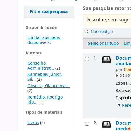
Sua pesquisa retorno
Filtre sua pesquisa
Desculpe, sem suges
Disponibilidade
Não realçar
Limitar aos itens
disponíveis.
Selecionar tudo
Lim
Autores
Docu
1.
Conselho
avalia
Administrat...
(2)
por
Con
Kannebley Júnior,
Ribeiro
Sé...
(2)
Editora:
B
Oliveira, Glauco Ave...
(2)
Recursos
Remédio, Rodrigo
Disponibi
Rib...
(1)
Rese
Tipos de materiais
Livros
(2)
Docu
2.
medi
d