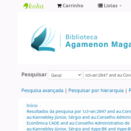
Carrinho
Listas
Biblioteca
Agamenon
Magalhães
Pesquisar
Pesquisa avançada
Pesquisar por hierarquia
P
Início
›
Resultados da pesquisa por 'ccl=an:2647 and au:Con
au:Kannebley Júnior, Sérgio and au:Conselho Admini
Econômica CADE and au:Conselho Administrativo de 
au:Kannebley Júnior, Sérgio and itype:BK and itype:B