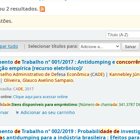
u 2 resultados.
tões.
par tudo
|
Selecionar títulos para:
mento
de
Trabalho nº 001/2017 : Antidumping e
concorrê
ção empírica [recurso eletrônico]/
selho
Administrativo
de
De
fesa
Econômica
(CA
DE
)
|
Kannebley
Jún
|
Oliveira,
Glauco
Avelino
Sampaio
.
rasília: CA
DE
, 2017
 online:
Clique aqui para acessar online
li
da
de
:
Itens disponíveis para empréstimo:
[
Número
de
chama
da
:
341.3787 D
rvar
Adicionar ao seu carrinho
mento
de
Trabalho nº 002/2019 : Probabili
da
de
de
investi
a
s antidumping para a indústria brasileira : Efeitos par