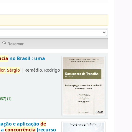
ncia
no Brasil : uma
ior,
Sérgio
|
Remédio, Rodrigo
637
]
(1).
gação e aplicação
de
a a
concorrência
[recurso