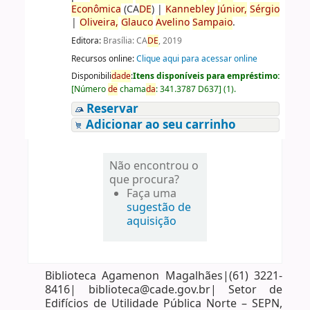
Econômica
(CA
DE
)
|
Kannebley
Júnior,
Sérgio
|
Oliveira,
Glauco
Avelino
Sampaio
.
Editora:
Brasília: CA
DE
, 2019
Recursos online:
Clique aqui para acessar online
Disponibili
da
de
:
Itens disponíveis para empréstimo:
[
Número
de
chama
da
:
341.3787 D637
]
(1).
Reservar
Adicionar ao seu carrinho
Não encontrou o
que procura?
Faça uma
sugestão de
aquisição
Biblioteca Agamenon Magalhães|(61) 3221-
8416| biblioteca@cade.gov.br| Setor de
Edifícios de Utilidade Pública Norte – SEPN,