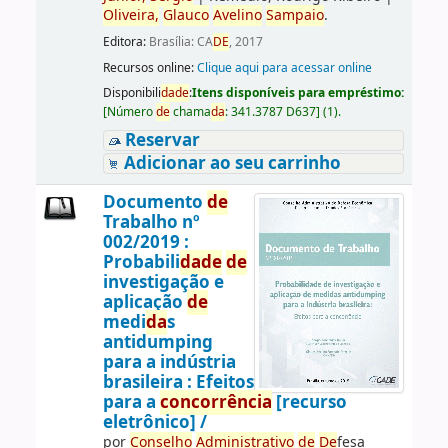
Oliveira,
Glauco
Avelino
Sampaio
.
Editora:
Brasília: CA
DE
, 2017
Recursos online:
Clique aqui para acessar online
Disponibili
da
de
:
Itens disponíveis para empréstimo:
[
Número
de
chama
da
:
341.3787 D637
]
(1).
Reservar
Adicionar ao seu carrinho
Documento
de
Trabalho nº
002/2019 :
Probabili
da
de
de
investigação e
aplicação
de
medi
da
s
antidumping
para a indústria
brasileira : Efeitos
para a
concorrência
[recurso
eletrônico] /
por
Conselho
Administrativo
de
De
fesa