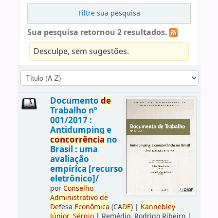
Filtre sua pesquisa
Sua pesquisa retornou 2 resultados.
Desculpe, sem sugestões.
Documento
de
Trabalho nº
001/2017 :
Antidumping e
concorrência
no
Brasil : uma
avaliação
empírica [recurso
eletrônico]/
por
Conselho
Administrativo
de
De
fesa
Econômica
(CA
DE
)
|
Kannebley
Júnior,
Sérgio
|
Remédio, Rodrigo Ribeiro
|