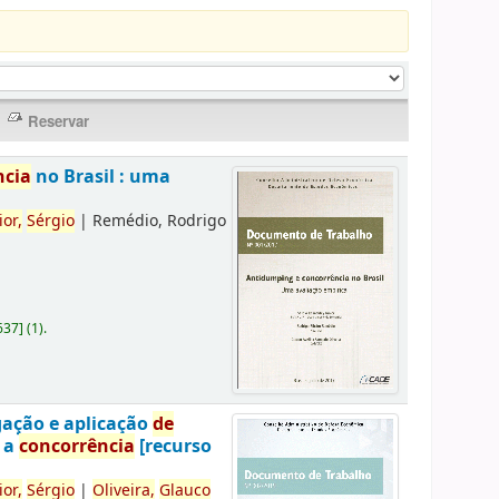
ncia
no Brasil : uma
ior,
Sérgio
|
Remédio, Rodrigo
637
]
(1).
gação e aplicação
de
a a
concorrência
[recurso
ior,
Sérgio
|
Oliveira,
Glauco