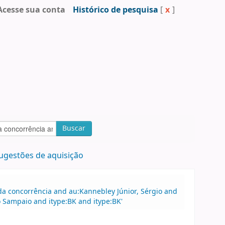
Acesse sua conta
Histórico de pesquisa
[
x
]
Buscar
ugestões de aquisição
a concorrência and au:Kannebley Júnior, Sérgio and
 Sampaio and itype:BK and itype:BK'