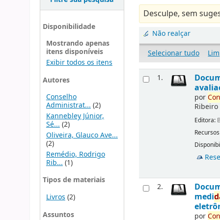
Desculpe, sem suges
Disponibilidade
Não realçar
Mostrando apenas
itens disponíveis
Selecionar tudo
Lim
Exibir todos os itens
Docu
1.
Autores
avalia
Conselho
por
Con
Administrat...
(2)
Ribeiro
Kannebley Júnior,
Editora:
B
Sé...
(2)
Recursos
Oliveira, Glauco Ave...
(2)
Disponibi
Remédio, Rodrigo
Rese
Rib...
(1)
Tipos de materiais
Docu
2.
medi
d
Livros
(2)
eletrô
Assuntos
por
Con