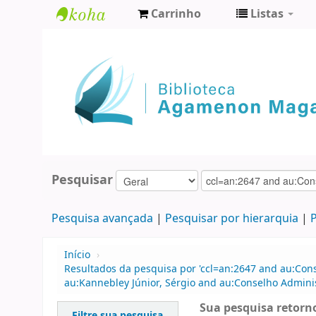
Carrinho
Listas
Biblioteca
Agamenon
Magalhães
Pesquisar
Pesquisa avançada
Pesquisar por hierarquia
P
Início
›
Resultados da pesquisa por 'ccl=an:2647 and au:Con
au:Kannebley Júnior, Sérgio and au:Conselho Adminis
Sua pesquisa retorno
Filtre sua pesquisa