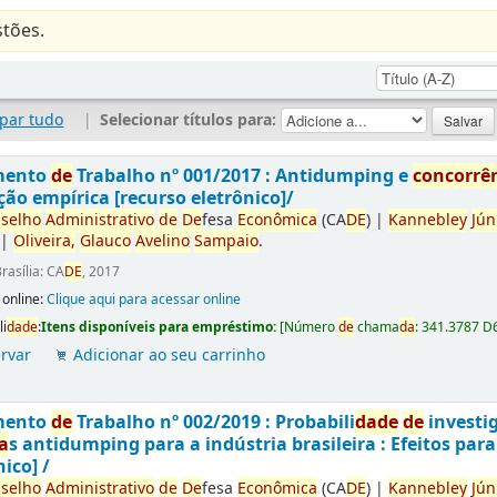
tões.
par tudo
|
Selecionar títulos para:
mento
de
Trabalho nº 001/2017 : Antidumping e
concorrê
ção empírica [recurso eletrônico]/
selho
Administrativo
de
De
fesa
Econômica
(CA
DE
)
|
Kannebley
Jún
|
Oliveira,
Glauco
Avelino
Sampaio
.
rasília: CA
DE
, 2017
 online:
Clique aqui para acessar online
li
da
de
:
Itens disponíveis para empréstimo:
[
Número
de
chama
da
:
341.3787 D
rvar
Adicionar ao seu carrinho
mento
de
Trabalho nº 002/2019 : Probabili
da
de
de
investi
a
s antidumping para a indústria brasileira : Efeitos par
nico] /
selho
Administrativo
de
De
fesa
Econômica
(CA
DE
)
|
Kannebley
Jún