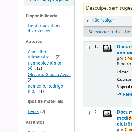
Desculpe, sem suges
Disponibilidade
Não realçar
Limitar aos itens
disponíveis.
Selecionar tudo
Lim
Autores
Docu
1.
Conselho
avalia
Administrat...
(2)
por
Con
Kannebley Júnior,
Ribeiro
Sé...
(2)
Editora:
B
Oliveira, Glauco Ave...
(2)
Recursos
Remédio, Rodrigo
Disponibi
Rib...
(1)
Rese
Tipos de materiais
Livros
(2)
Docu
2.
medi
d
Assuntos
eletrô
por
Con