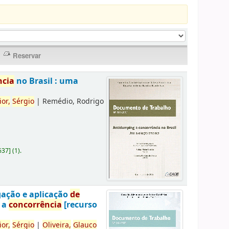
ncia
no Brasil : uma
ior,
Sérgio
|
Remédio, Rodrigo
637
]
(1).
gação e aplicação
de
a a
concorrência
[recurso
ior,
Sérgio
|
Oliveira,
Glauco