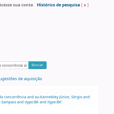
Acesse sua conta
Histórico de pesquisa
[
x
]
Buscar
ugestões de aquisição
a concorrência and au:Kannebley Júnior, Sérgio and
 Sampaio and itype:BK and itype:BK'