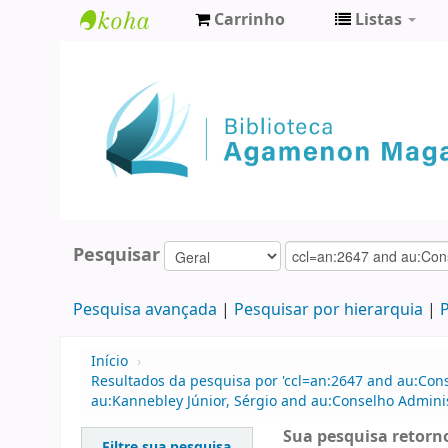
Carrinho
Listas
Biblioteca
Agamenon
Magalhães
Pesquisar
Pesquisa avançada
Pesquisar por hierarquia
P
Início
›
Resultados da pesquisa por 'ccl=an:2647 and au:Con
au:Kannebley Júnior, Sérgio and au:Conselho Adminis
Sua pesquisa retorno
Filtre sua pesquisa