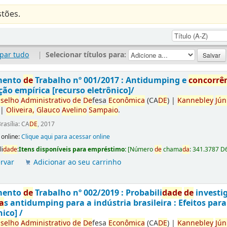
tões.
par tudo
|
Selecionar títulos para:
mento
de
Trabalho nº 001/2017 : Antidumping e
concorrê
ção empírica [recurso eletrônico]/
selho
Administrativo
de
De
fesa
Econômica
(CA
DE
)
|
Kannebley
Jún
|
Oliveira,
Glauco
Avelino
Sampaio
.
rasília: CA
DE
, 2017
 online:
Clique aqui para acessar online
li
da
de
:
Itens disponíveis para empréstimo:
[
Número
de
chama
da
:
341.3787 D
rvar
Adicionar ao seu carrinho
mento
de
Trabalho nº 002/2019 : Probabili
da
de
de
investi
a
s antidumping para a indústria brasileira : Efeitos par
nico] /
selho
Administrativo
de
De
fesa
Econômica
(CA
DE
)
|
Kannebley
Jún