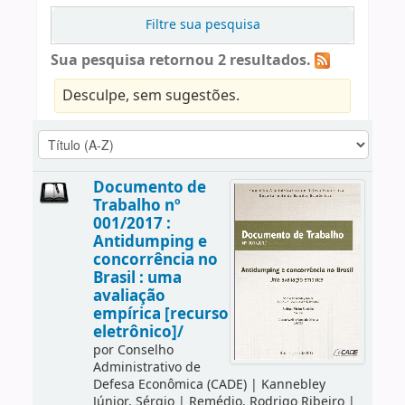
Filtre sua pesquisa
Sua pesquisa retornou 2 resultados.
Desculpe, sem sugestões.
Documento de
Trabalho nº
001/2017 :
Antidumping e
concorrência no
Brasil : uma
avaliação
empírica [recurso
eletrônico]/
por
Conselho
Administrativo de
Defesa Econômica (CADE)
|
Kannebley
Júnior, Sérgio
|
Remédio, Rodrigo Ribeiro
|