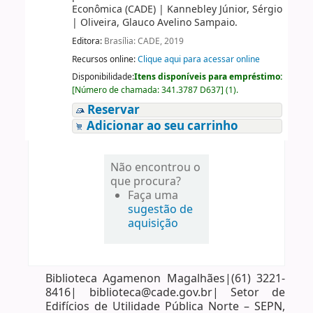
Econômica (CADE)
|
Kannebley Júnior, Sérgio
|
Oliveira, Glauco Avelino Sampaio.
Editora:
Brasília: CADE, 2019
Recursos online:
Clique aqui para acessar online
Disponibilidade:
Itens disponíveis para empréstimo:
[
Número de chamada:
341.3787 D637
]
(1).
Reservar
Adicionar ao seu carrinho
Não encontrou o
que procura?
Faça uma
sugestão de
aquisição
Biblioteca Agamenon Magalhães|(61) 3221-
8416| biblioteca@cade.gov.br| Setor de
Edifícios de Utilidade Pública Norte – SEPN,