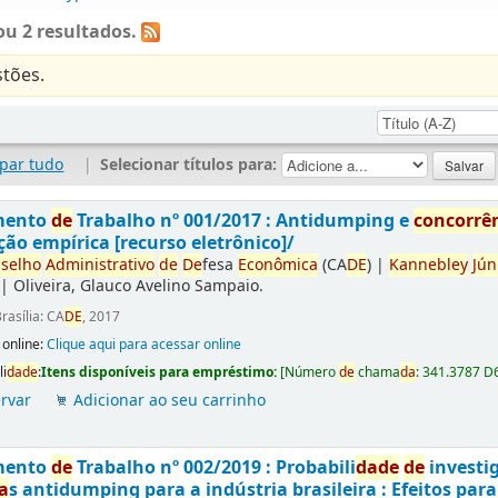
u 2 resultados.
tões.
par tudo
|
Selecionar títulos para:
mento
de
Trabalho nº 001/2017 : Antidumping e
concorrê
ção empírica [recurso eletrônico]/
selho
Administrativo
de
De
fesa
Econômica
(CA
DE
)
|
Kannebley
Jún
|
Oliveira, Glauco Avelino Sampaio.
rasília: CA
DE
, 2017
 online:
Clique aqui para acessar online
li
da
de
:
Itens disponíveis para empréstimo:
[
Número
de
chama
da
:
341.3787 D
rvar
Adicionar ao seu carrinho
mento
de
Trabalho nº 002/2019 : Probabili
da
de
de
investi
a
s antidumping para a indústria brasileira : Efeitos par