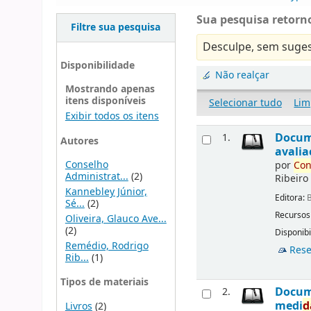
Sua pesquisa retorno
Filtre sua pesquisa
Desculpe, sem suges
Disponibilidade
Não realçar
Mostrando apenas
itens disponíveis
Selecionar tudo
Lim
Exibir todos os itens
Docu
1.
Autores
avalia
Conselho
por
Con
Administrat...
(2)
Ribeiro
Kannebley Júnior,
Editora:
B
Sé...
(2)
Recursos
Oliveira, Glauco Ave...
(2)
Disponibi
Remédio, Rodrigo
Rese
Rib...
(1)
Tipos de materiais
Docu
2.
medi
d
Livros
(2)