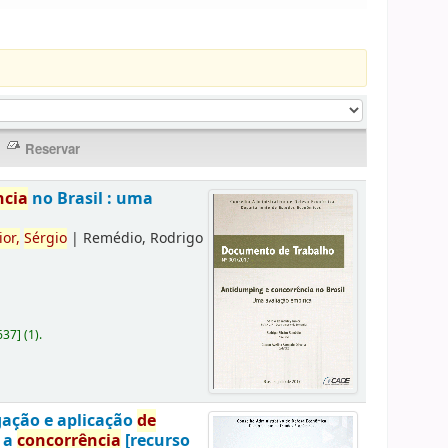
ncia
no Brasil : uma
ior,
Sérgio
|
Remédio, Rodrigo
637
]
(1).
gação e aplicação
de
a a
concorrência
[recurso