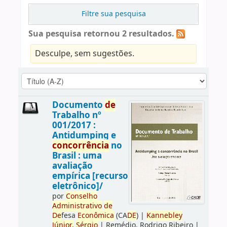
Filtre sua pesquisa
Sua pesquisa retornou 2 resultados.
Desculpe, sem sugestões.
Documento
de
Trabalho nº
001/2017 :
Antidumping e
concorrência
no
Brasil : uma
avaliação
empírica [recurso
eletrônico]/
por
Conselho
Administrativo
de
De
fesa
Econômica
(CA
DE
)
|
Kannebley
Júnior,
Sérgio
|
Remédio, Rodrigo Ribeiro
|