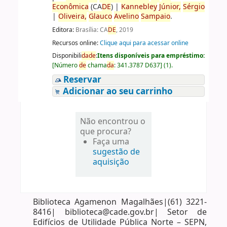
Econômica
(CA
DE
)
|
Kannebley
Júnior,
Sérgio
|
Oliveira,
Glauco
Avelino
Sampaio
.
Editora:
Brasília: CA
DE
, 2019
Recursos online:
Clique aqui para acessar online
Disponibili
da
de
:
Itens disponíveis para empréstimo:
[
Número
de
chama
da
:
341.3787 D637
]
(1).
Reservar
Adicionar ao seu carrinho
Não encontrou o
que procura?
Faça uma
sugestão de
aquisição
Biblioteca Agamenon Magalhães|(61) 3221-
8416| biblioteca@cade.gov.br| Setor de
Edifícios de Utilidade Pública Norte – SEPN,