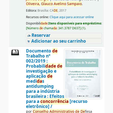
Oliveira,
Glauco
Avelino
Sampaio
.
Editora:
Brasília: CA
DE
, 2017
Recursos online:
Clique aqui para acessar online
Disponibili
da
de
:
Itens disponíveis para empréstimo:
[
Número
de
chama
da
:
341.3787 D637
]
(1).
Reservar
Adicionar ao seu carrinho
Documento
de
Trabalho nº
002/2019 :
Probabili
da
de
de
investigação e
aplicação
de
medi
da
s
antidumping
para a indústria
brasileira : Efeitos
para a
concorrência
[recurso
eletrônico] /
por
Conselho
Administrativo
de
De
fesa