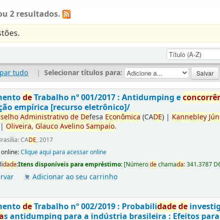
u 2 resultados.
tões.
par tudo
|
Selecionar títulos para:
mento
de
Trabalho nº 001/2017 : Antidumping e
concorrê
ção empírica [recurso eletrônico]/
selho
Administrativo
de
De
fesa
Econômica
(CA
DE
)
|
Kannebley
Jún
|
Oliveira,
Glauco
Avelino
Sampaio
.
rasília: CA
DE
, 2017
 online:
Clique aqui para acessar online
li
da
de
:
Itens disponíveis para empréstimo:
[
Número
de
chama
da
:
341.3787 D
rvar
Adicionar ao seu carrinho
mento
de
Trabalho nº 002/2019 : Probabili
da
de
de
investi
a
s antidumping para a indústria brasileira : Efeitos par