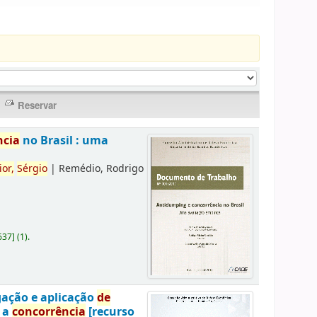
ncia
no Brasil : uma
ior,
Sérgio
|
Remédio, Rodrigo
637
]
(1).
gação e aplicação
de
a a
concorrência
[recurso