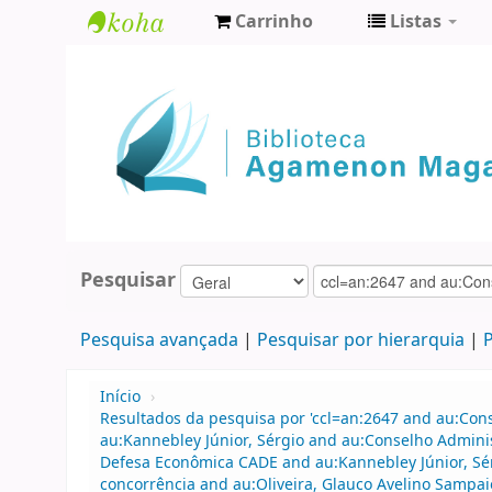
Carrinho
Listas
Biblioteca
Agamenon
Magalhães
Pesquisar
Pesquisa avançada
Pesquisar por hierarquia
P
Início
›
Resultados da pesquisa por 'ccl=an:2647 and au:Con
au:Kannebley Júnior, Sérgio and au:Conselho Admini
Defesa Econômica CADE and au:Kannebley Júnior, Sér
concorrência and au:Oliveira, Glauco Avelino Sampai