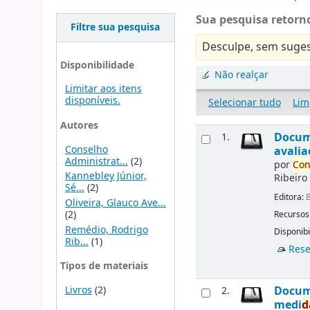
Sua pesquisa retorno
Filtre sua pesquisa
Desculpe, sem suges
Disponibilidade
Não realçar
Limitar aos itens
disponíveis.
Selecionar tudo
Lim
Autores
Docu
1.
Conselho
avalia
Administrat...
(2)
por
Con
Kannebley Júnior,
Ribeiro
Sé...
(2)
Editora:
B
Oliveira, Glauco Ave...
(2)
Recursos
Remédio, Rodrigo
Disponibi
Rib...
(1)
Rese
Tipos de materiais
Livros
(2)
Docu
2.
medi
d