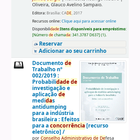
Oliveira, Glauco Avelino Sampaio.
Editora:
Brasília: CA
DE
, 2017
Recursos online:
Clique aqui para acessar online
Disponibili
da
de
:
Itens disponíveis para empréstimo:
[
Número
de
chama
da
:
341.3787 D637
]
(1).
Reservar
Adicionar ao seu carrinho
Documento
de
Trabalho nº
002/2019 :
Probabili
da
de
de
investigação e
aplicação
de
medi
da
s
antidumping
para a indústria
brasileira : Efeitos
para a
concorrência
[recurso
eletrônico] /
por
Conselho
Administrativo
de
De
fesa