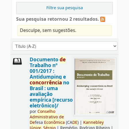
Filtre sua pesquisa
Sua pesquisa retornou 2 resultados.
Desculpe, sem sugestões.
Documento
de
Trabalho nº
001/2017 :
Antidumping e
concorrência
no
Brasil : uma
avaliação
empírica [recurso
eletrônico]/
por
Conselho
Administrativo
de
De
fesa
Econômica
(CA
DE
)
|
Kannebley
Júnior,
Sérgio
|
Remédio, Rodrigo Ribeiro
|