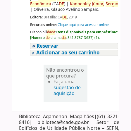
Econômica
(CA
DE
)
|
Kannebley
Júnior,
Sérgio
|
Oliveira, Glauco Avelino Sampaio.
Editora:
Brasília: CA
DE
, 2019
Recursos online:
Clique aqui para acessar online
Disponibili
da
de
:
Itens disponíveis para empréstimo:
[
Número
de
chama
da
:
341.3787 D637
]
(1).
Reservar
Adicionar ao seu carrinho
Não encontrou o
que procura?
Faça uma
sugestão de
aquisição
Biblioteca Agamenon Magalhães|(61) 3221-
8416| biblioteca@cade.gov.br| Setor de
Edifícios de Utilidade Pública Norte – SEPN,