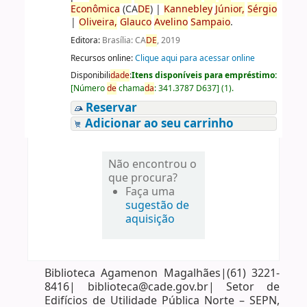
Econômica
(CA
DE
)
|
Kannebley
Júnior,
Sérgio
|
Oliveira,
Glauco
Avelino
Sampaio
.
Editora:
Brasília: CA
DE
, 2019
Recursos online:
Clique aqui para acessar online
Disponibili
da
de
:
Itens disponíveis para empréstimo:
[
Número
de
chama
da
:
341.3787 D637
]
(1).
Reservar
Adicionar ao seu carrinho
Não encontrou o
que procura?
Faça uma
sugestão de
aquisição
Biblioteca Agamenon Magalhães|(61) 3221-
8416| biblioteca@cade.gov.br| Setor de
Edifícios de Utilidade Pública Norte – SEPN,