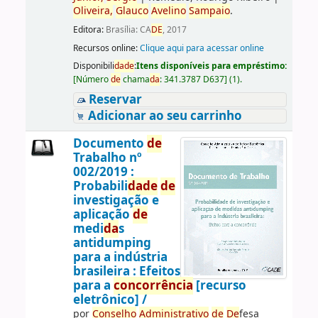
Oliveira,
Glauco
Avelino
Sampaio
.
Editora:
Brasília: CA
DE
, 2017
Recursos online:
Clique aqui para acessar online
Disponibili
da
de
:
Itens disponíveis para empréstimo:
[
Número
de
chama
da
:
341.3787 D637
]
(1).
Reservar
Adicionar ao seu carrinho
Documento
de
Trabalho nº
002/2019 :
Probabili
da
de
de
investigação e
aplicação
de
medi
da
s
antidumping
para a indústria
brasileira : Efeitos
para a
concorrência
[recurso
eletrônico] /
por
Conselho
Administrativo
de
De
fesa