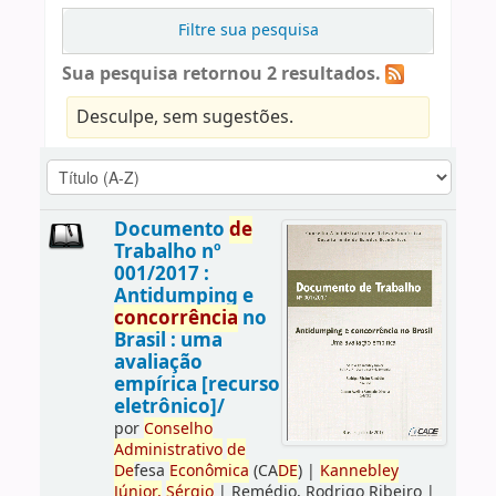
Filtre sua pesquisa
Sua pesquisa retornou 2 resultados.
Desculpe, sem sugestões.
Documento
de
Trabalho nº
001/2017 :
Antidumping e
concorrência
no
Brasil : uma
avaliação
empírica [recurso
eletrônico]/
por
Conselho
Administrativo
de
De
fesa
Econômica
(CA
DE
)
|
Kannebley
Júnior,
Sérgio
|
Remédio, Rodrigo Ribeiro
|