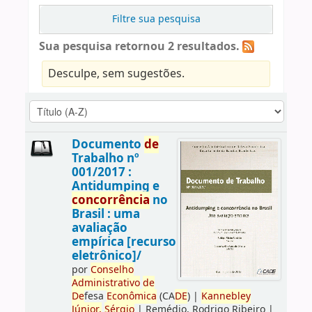
Filtre sua pesquisa
Sua pesquisa retornou 2 resultados.
Desculpe, sem sugestões.
Documento
de
Trabalho nº
001/2017 :
Antidumping e
concorrência
no
Brasil : uma
avaliação
empírica [recurso
eletrônico]/
por
Conselho
Administrativo
de
De
fesa
Econômica
(CA
DE
)
|
Kannebley
Júnior,
Sérgio
|
Remédio, Rodrigo Ribeiro
|