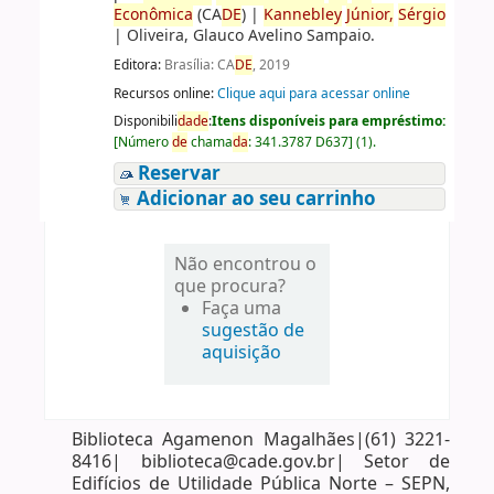
Econômica
(CA
DE
)
|
Kannebley
Júnior,
Sérgio
|
Oliveira, Glauco Avelino Sampaio.
Editora:
Brasília: CA
DE
, 2019
Recursos online:
Clique aqui para acessar online
Disponibili
da
de
:
Itens disponíveis para empréstimo:
[
Número
de
chama
da
:
341.3787 D637
]
(1).
Reservar
Adicionar ao seu carrinho
Não encontrou o
que procura?
Faça uma
sugestão de
aquisição
Biblioteca Agamenon Magalhães|(61) 3221-
8416| biblioteca@cade.gov.br| Setor de
Edifícios de Utilidade Pública Norte – SEPN,