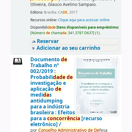
Oliveira, Glauco Avelino Sampaio.
Editora:
Brasília: CA
DE
, 2017
Recursos online:
Clique aqui para acessar online
Disponibili
da
de
:
Itens disponíveis para empréstimo:
[
Número
de
chama
da
:
341.3787 D637
]
(1).
Reservar
Adicionar ao seu carrinho
Documento
de
Trabalho nº
002/2019 :
Probabili
da
de
de
investigação e
aplicação
de
medi
da
s
antidumping
para a indústria
brasileira : Efeitos
para a
concorrência
[recurso
eletrônico] /
por
Conselho
Administrativo
de
De
fesa