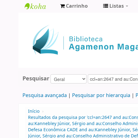
Carrinho
Listas
Biblioteca
Agamenon
Magalhães
Pesquisar
Pesquisa avançada
Pesquisar por hierarquia
P
Início
›
Resultados da pesquisa por 'ccl=an:2647 and au:Con
au:Kannebley Júnior, Sérgio and au:Conselho Admini
Defesa Econômica CADE and au:Kannebley Júnior, Sé
Júnior, Sérgio and au:Conselho Administrativo de D