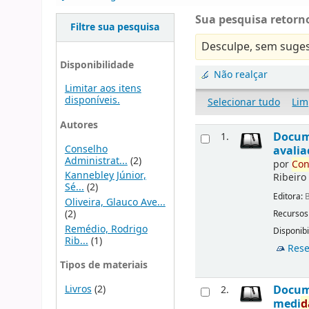
Sua pesquisa retorno
Filtre sua pesquisa
Desculpe, sem suges
Disponibilidade
Não realçar
Limitar aos itens
disponíveis.
Selecionar tudo
Lim
Autores
Docu
1.
Conselho
avalia
Administrat...
(2)
por
Con
Kannebley Júnior,
Ribeiro
Sé...
(2)
Editora:
B
Oliveira, Glauco Ave...
(2)
Recursos
Remédio, Rodrigo
Disponibi
Rib...
(1)
Rese
Tipos de materiais
Livros
(2)
Docu
2.
medi
d