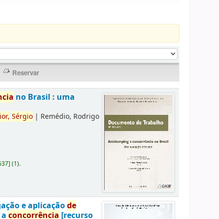
ncia
no Brasil : uma
ior,
Sérgio
|
Remédio, Rodrigo
637
]
(1).
gação e aplicação
de
a a
concorrência
[recurso