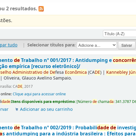
u 2 resultados.
tões.
par tudo
|
Selecionar títulos para:
mento
de
Trabalho nº 001/2017 : Antidumping e
concorrê
ção empírica [recurso eletrônico]/
selho
Administrativo
de
De
fesa
Econômica
(CA
DE
)
|
Kannebley
Jún
|
Oliveira, Glauco Avelino Sampaio.
rasília: CA
DE
, 2017
 online:
Clique aqui para acessar online
li
da
de
:
Itens disponíveis para empréstimo:
[
Número
de
chama
da
:
341.3787 D
rvar
Adicionar ao seu carrinho
mento
de
Trabalho nº 002/2019 : Probabili
da
de
de
investi
a
s antidumping para a indústria brasileira : Efeitos par