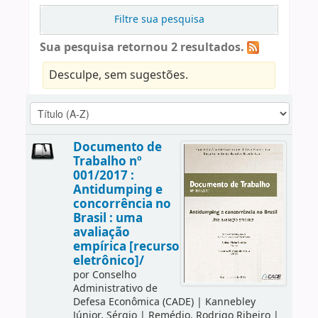
Filtre sua pesquisa
Sua pesquisa retornou 2 resultados.
Desculpe, sem sugestões.
Documento de
Trabalho nº
001/2017 :
Antidumping e
concorrência no
Brasil : uma
avaliação
empírica [recurso
eletrônico]/
por
Conselho
Administrativo de
Defesa Econômica (CADE)
|
Kannebley
Júnior, Sérgio
|
Remédio, Rodrigo Ribeiro
|