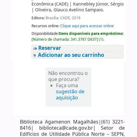
Econômica (CADE)
|
Kannebley Júnior, Sérgio
|
Oliveira, Glauco Avelino Sampaio.
Editora:
Brasília: CADE, 2019
Recursos online:
Clique aqui para acessar online
Disponibilidade:
Itens disponíveis para empréstimo:
[
Número de chamada:
341.3787 D637
]
(1).
Reservar
Adicionar ao seu carrinho
Não encontrou o
que procura?
Faça uma
sugestão de
aquisição
Biblioteca Agamenon Magalhães|(61) 3221-
8416| biblioteca@cade.gov.br| Setor de
Edifícios de Utilidade Pública Norte – SEPN,