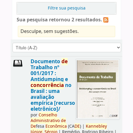
Filtre sua pesquisa
Sua pesquisa retornou 2 resultados.
Desculpe, sem sugestões.
Documento
de
Trabalho nº
001/2017 :
Antidumping e
concorrência
no
Brasil : uma
avaliação
empírica [recurso
eletrônico]/
por
Conselho
Administrativo
de
De
fesa
Econômica
(CA
DE
)
|
Kannebley
Júnior,
Sérgio
|
Remédio, Rodrigo Ribeiro
|