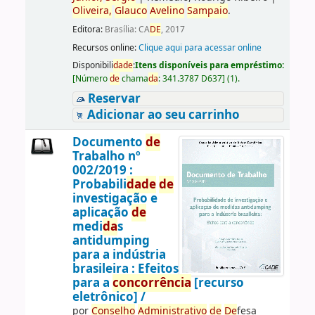
Oliveira,
Glauco
Avelino
Sampaio
.
Editora:
Brasília: CA
DE
, 2017
Recursos online:
Clique aqui para acessar online
Disponibili
da
de
:
Itens disponíveis para empréstimo:
[
Número
de
chama
da
:
341.3787 D637
]
(1).
Reservar
Adicionar ao seu carrinho
Documento
de
Trabalho nº
002/2019 :
Probabili
da
de
de
investigação e
aplicação
de
medi
da
s
antidumping
para a indústria
brasileira : Efeitos
para a
concorrência
[recurso
eletrônico] /
por
Conselho
Administrativo
de
De
fesa