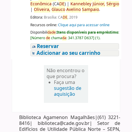
Econômica
(CA
DE
)
|
Kannebley
Júnior,
Sérgio
|
Oliveira,
Glauco
Avelino
Sampaio
.
Editora:
Brasília: CA
DE
, 2019
Recursos online:
Clique aqui para acessar online
Disponibili
da
de
:
Itens disponíveis para empréstimo:
[
Número
de
chama
da
:
341.3787 D637
]
(1).
Reservar
Adicionar ao seu carrinho
Não encontrou o
que procura?
Faça uma
sugestão de
aquisição
Biblioteca Agamenon Magalhães|(61) 3221-
8416| biblioteca@cade.gov.br| Setor de
Edifícios de Utilidade Pública Norte – SEPN,