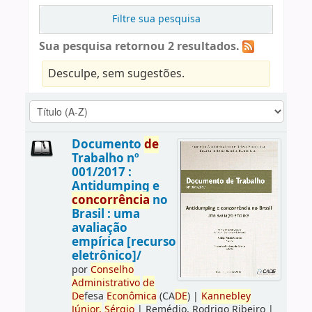
Filtre sua pesquisa
Sua pesquisa retornou 2 resultados.
Desculpe, sem sugestões.
Documento
de
Trabalho nº
001/2017 :
Antidumping e
concorrência
no
Brasil : uma
avaliação
empírica [recurso
eletrônico]/
por
Conselho
Administrativo
de
De
fesa
Econômica
(CA
DE
)
|
Kannebley
Júnior,
Sérgio
|
Remédio, Rodrigo Ribeiro
|