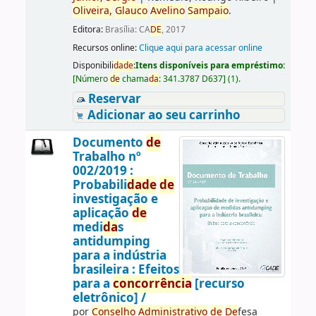
Oliveira,
Glauco
Avelino
Sampaio
.
Editora:
Brasília: CA
DE
, 2017
Recursos online:
Clique aqui para acessar online
Disponibili
da
de
:
Itens disponíveis para empréstimo:
[
Número
de
chama
da
:
341.3787 D637
]
(1).
Reservar
Adicionar ao seu carrinho
Documento
de
Trabalho nº
002/2019 :
Probabili
da
de
de
investigação e
aplicação
de
medi
da
s
antidumping
para a indústria
brasileira : Efeitos
para a
concorrência
[recurso
eletrônico] /
por
Conselho
Administrativo
de
De
fesa