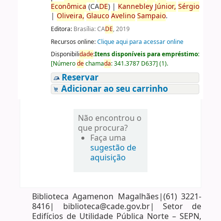
Econômica
(CA
DE
)
|
Kannebley
Júnior,
Sérgio
|
Oliveira,
Glauco
Avelino
Sampaio
.
Editora:
Brasília: CA
DE
, 2019
Recursos online:
Clique aqui para acessar online
Disponibili
da
de
:
Itens disponíveis para empréstimo:
[
Número
de
chama
da
:
341.3787 D637
]
(1).
Reservar
Adicionar ao seu carrinho
Não encontrou o
que procura?
Faça uma
sugestão de
aquisição
Biblioteca Agamenon Magalhães|(61) 3221-
8416| biblioteca@cade.gov.br| Setor de
Edifícios de Utilidade Pública Norte – SEPN,