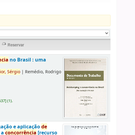
ncia
no Brasil : uma
ior,
Sérgio
|
Remédio, Rodrigo
637
]
(1).
gação e aplicação
de
a a
concorrência
[recurso