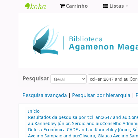
Carrinho
Listas
Biblioteca
Agamenon
Magalhães
Pesquisar
Pesquisa avançada
Pesquisar por hierarquia
P
Início
›
Resultados da pesquisa por 'ccl=an:2647 and au:Con
au:Kannebley Júnior, Sérgio and au:Conselho Admini
Defesa Econômica CADE and au:Kannebley Júnior, Sér
Avelino Sampaio and au:Oliveira, Glauco Avelino Sam