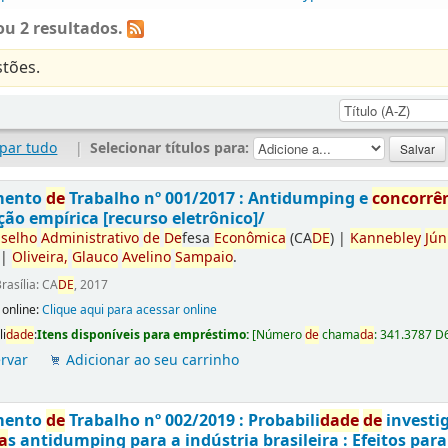
u 2 resultados.
tões.
par tudo
|
Selecionar títulos para:
mento
de
Trabalho nº 001/2017 : Antidumping e
concorrê
ção empírica [recurso eletrônico]/
selho
Administrativo
de
De
fesa
Econômica
(CA
DE
)
|
Kannebley
Jún
|
Oliveira,
Glauco
Avelino
Sampaio
.
rasília: CA
DE
, 2017
 online:
Clique aqui para acessar online
li
da
de
:
Itens disponíveis para empréstimo:
[
Número
de
chama
da
:
341.3787 D
rvar
Adicionar ao seu carrinho
mento
de
Trabalho nº 002/2019 : Probabili
da
de
de
investi
a
s antidumping para a indústria brasileira : Efeitos par