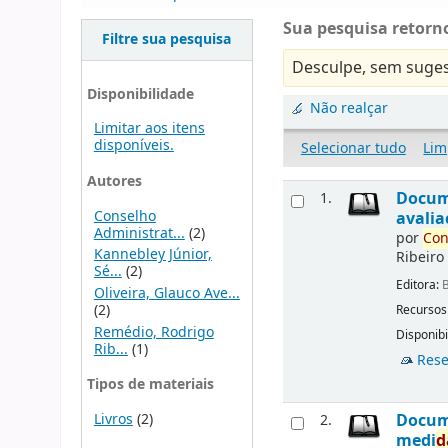
Sua pesquisa retorno
Filtre sua pesquisa
Desculpe, sem suges
Disponibilidade
Não realçar
Limitar aos itens
disponíveis.
Selecionar tudo
Lim
Autores
Docu
1.
Conselho
avalia
Administrat...
(2)
por
Con
Kannebley Júnior,
Ribeiro
Sé...
(2)
Editora:
B
Oliveira, Glauco Ave...
(2)
Recursos
Remédio, Rodrigo
Disponibi
Rib...
(1)
Rese
Tipos de materiais
Livros
(2)
Docu
2.
medi
d