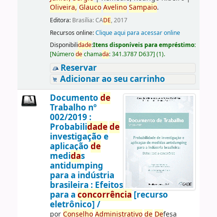
Oliveira,
Glauco
Avelino
Sampaio
.
Editora:
Brasília: CA
DE
, 2017
Recursos online:
Clique aqui para acessar online
Disponibili
da
de
:
Itens disponíveis para empréstimo:
[
Número
de
chama
da
:
341.3787 D637
]
(1).
Reservar
Adicionar ao seu carrinho
Documento
de
Trabalho nº
002/2019 :
Probabili
da
de
de
investigação e
aplicação
de
medi
da
s
antidumping
para a indústria
brasileira : Efeitos
para a
concorrência
[recurso
eletrônico] /
por
Conselho
Administrativo
de
De
fesa