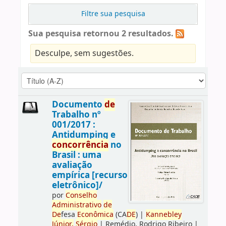
Filtre sua pesquisa
Sua pesquisa retornou 2 resultados.
Desculpe, sem sugestões.
Documento
de
Trabalho nº
001/2017 :
Antidumping e
concorrência
no
Brasil : uma
avaliação
empírica [recurso
eletrônico]/
por
Conselho
Administrativo
de
De
fesa
Econômica
(CA
DE
)
|
Kannebley
Júnior,
Sérgio
|
Remédio, Rodrigo Ribeiro
|