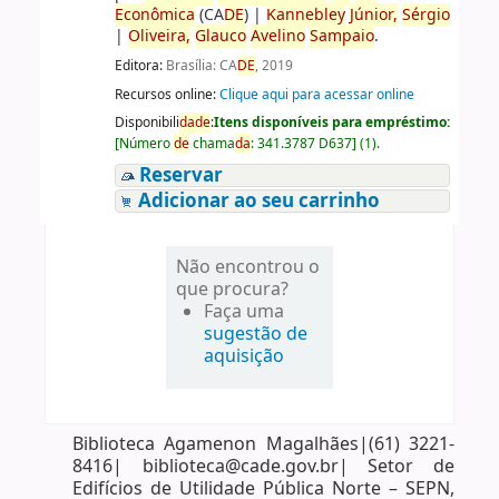
Econômica
(CA
DE
)
|
Kannebley
Júnior,
Sérgio
|
Oliveira,
Glauco
Avelino
Sampaio
.
Editora:
Brasília: CA
DE
, 2019
Recursos online:
Clique aqui para acessar online
Disponibili
da
de
:
Itens disponíveis para empréstimo:
[
Número
de
chama
da
:
341.3787 D637
]
(1).
Reservar
Adicionar ao seu carrinho
Não encontrou o
que procura?
Faça uma
sugestão de
aquisição
Biblioteca Agamenon Magalhães|(61) 3221-
8416| biblioteca@cade.gov.br| Setor de
Edifícios de Utilidade Pública Norte – SEPN,