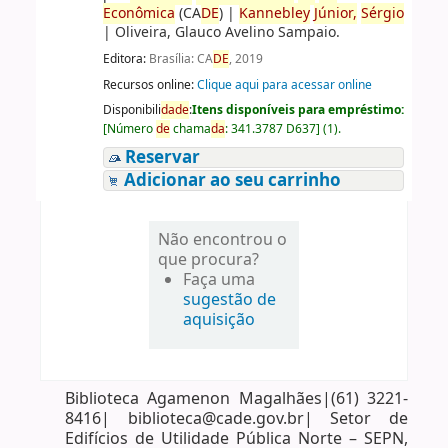
Econômica
(CA
DE
)
|
Kannebley
Júnior,
Sérgio
|
Oliveira, Glauco Avelino Sampaio.
Editora:
Brasília: CA
DE
, 2019
Recursos online:
Clique aqui para acessar online
Disponibili
da
de
:
Itens disponíveis para empréstimo:
[
Número
de
chama
da
:
341.3787 D637
]
(1).
Reservar
Adicionar ao seu carrinho
Não encontrou o
que procura?
Faça uma
sugestão de
aquisição
Biblioteca Agamenon Magalhães|(61) 3221-
8416| biblioteca@cade.gov.br| Setor de
Edifícios de Utilidade Pública Norte – SEPN,