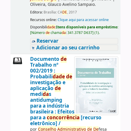
Oliveira, Glauco Avelino Sampaio.
Editora:
Brasília: CA
DE
, 2017
Recursos online:
Clique aqui para acessar online
Disponibili
da
de
:
Itens disponíveis para empréstimo:
[
Número
de
chama
da
:
341.3787 D637
]
(1).
Reservar
Adicionar ao seu carrinho
Documento
de
Trabalho nº
002/2019 :
Probabili
da
de
de
investigação e
aplicação
de
medi
da
s
antidumping
para a indústria
brasileira : Efeitos
para a
concorrência
[recurso
eletrônico] /
por
Conselho
Administrativo
de
De
fesa