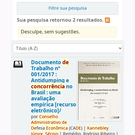
Filtre sua pesquisa
Sua pesquisa retornou 2 resultados.
Desculpe, sem sugestões.
Documento
de
Trabalho nº
001/2017 :
Antidumping e
concorrência
no
Brasil : uma
avaliação
empírica [recurso
eletrônico]/
por
Conselho
Administrativo
de
De
fesa
Econômica
(CA
DE
)
|
Kannebley
Júnior,
Sérgio
|
Remédio, Rodrigo Ribeiro
|