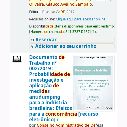
Oliveira,
Glauco
Avelino
Sampaio
.
Editora:
Brasília: CA
DE
, 2017
Recursos online:
Clique aqui para acessar online
Disponibili
da
de
:
Itens disponíveis para empréstimo:
[
Número
de
chama
da
:
341.3787 D637
]
(1).
Reservar
Adicionar ao seu carrinho
Documento
de
Trabalho nº
002/2019 :
Probabili
da
de
de
investigação e
aplicação
de
medi
da
s
antidumping
para a indústria
brasileira : Efeitos
para a
concorrência
[recurso
eletrônico] /
por
Conselho
Administrativo
de
De
fesa