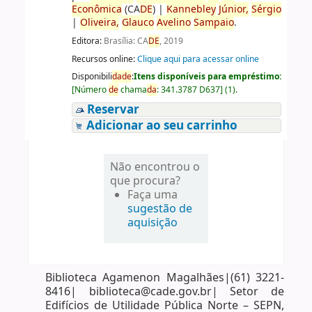
Econômica
(CA
DE
)
|
Kannebley
Júnior,
Sérgio
|
Oliveira,
Glauco
Avelino
Sampaio
.
Editora:
Brasília: CA
DE
, 2019
Recursos online:
Clique aqui para acessar online
Disponibili
da
de
:
Itens disponíveis para empréstimo:
[
Número
de
chama
da
:
341.3787 D637
]
(1).
Reservar
Adicionar ao seu carrinho
Não encontrou o
que procura?
Faça uma
sugestão de
aquisição
Biblioteca Agamenon Magalhães|(61) 3221-
8416| biblioteca@cade.gov.br| Setor de
Edifícios de Utilidade Pública Norte – SEPN,