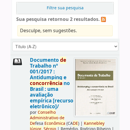
Filtre sua pesquisa
Sua pesquisa retornou 2 resultados.
Desculpe, sem sugestões.
Documento
de
Trabalho nº
001/2017 :
Antidumping e
concorrência
no
Brasil : uma
avaliação
empírica [recurso
eletrônico]/
por
Conselho
Administrativo
de
De
fesa
Econômica
(CA
DE
)
|
Kannebley
Júnior,
Sérgio
|
Remédio, Rodrigo Ribeiro
|