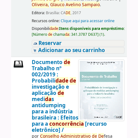
Oliveira,
Glauco
Avelino
Sampaio
.
Editora:
Brasília: CA
DE
, 2017
Recursos online:
Clique aqui para acessar online
Disponibili
da
de
:
Itens disponíveis para empréstimo:
[
Número
de
chama
da
:
341.3787 D637
]
(1).
Reservar
Adicionar ao seu carrinho
Documento
de
Trabalho nº
002/2019 :
Probabili
da
de
de
investigação e
aplicação
de
medi
da
s
antidumping
para a indústria
brasileira : Efeitos
para a
concorrência
[recurso
eletrônico] /
por
Conselho
Administrativo
de
De
fesa