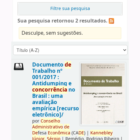
Filtre sua pesquisa
Sua pesquisa retornou 2 resultados.
Desculpe, sem sugestões.
Documento
de
Trabalho nº
001/2017 :
Antidumping e
concorrência
no
Brasil : uma
avaliação
empírica [recurso
eletrônico]/
por
Conselho
Administrativo
de
De
fesa
Econômica
(CA
DE
)
|
Kannebley
Júnior,
Sérgio
|
Remédio, Rodrigo Ribeiro
|