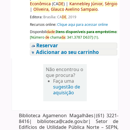
Econômica
(CA
DE
)
|
Kannebley
Júnior,
Sérgio
|
Oliveira,
Glauco
Avelino
Sampaio
.
Editora:
Brasília: CA
DE
, 2019
Recursos online:
Clique aqui para acessar online
Disponibili
da
de
:
Itens disponíveis para empréstimo:
[
Número
de
chama
da
:
341.3787 D637
]
(1).
Reservar
Adicionar ao seu carrinho
Não encontrou o
que procura?
Faça uma
sugestão de
aquisição
Biblioteca Agamenon Magalhães|(61) 3221-
8416| biblioteca@cade.gov.br| Setor de
Edifícios de Utilidade Pública Norte – SEPN,