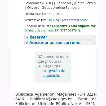
Econômica (CADE)
|
Kannebley Júnior, Sérgio
|
Oliveira, Glauco Avelino Sampaio.
Editora:
Brasília: CADE, 2019
Recursos online:
Clique aqui para acessar online
Disponibilidade:
Itens disponíveis para empréstimo:
[
Número de chamada:
341.3787 D637
]
(1).
Reservar
Adicionar ao seu carrinho
Não encontrou o
que procura?
Faça uma
sugestão de
aquisição
Biblioteca Agamenon Magalhães|(61) 3221-
8416| biblioteca@cade.gov.br| Setor de
Edifícios de Utilidade Pública Norte – SEPN,