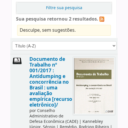
Filtre sua pesquisa
Sua pesquisa retornou 2 resultados.
Desculpe, sem sugestões.
Documento de
Trabalho nº
001/2017 :
Antidumping e
concorrência no
Brasil : uma
avaliação
empírica [recurso
eletrônico]/
por
Conselho
Administrativo de
Defesa Econômica (CADE)
|
Kannebley
Júnior, Sérgio
|
Remédio, Rodrigo Ribeiro
|