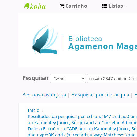
Carrinho
Listas
Biblioteca
Agamenon
Magalhães
Pesquisar
Pesquisa avançada
Pesquisar por hierarquia
P
Início
›
Resultados da pesquisa por 'ccl=an:2647 and au:Con
au:Kannebley Júnior, Sérgio and au:Conselho Admini
Defesa Econômica CADE and au:Kannebley Júnior, Sér
and itype:BK and ( (allrecords,AlwaysMatches='') and 