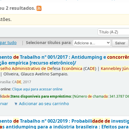
u 2 resultados.
tões.
par tudo
|
Selecionar títulos para:
mento
de
Trabalho nº 001/2017 : Antidumping e
concorrê
ção empírica [recurso eletrônico]/
selho
Administrativo
de
De
fesa
Econômica
(CA
DE
)
|
Kannebley
Jún
|
Oliveira, Glauco Avelino Sampaio.
rasília: CA
DE
, 2017
 online:
Clique aqui para acessar online
li
da
de
:
Itens disponíveis para empréstimo:
[
Número
de
chama
da
:
341.3787 D
rvar
Adicionar ao seu carrinho
mento
de
Trabalho nº 002/2019 : Probabili
da
de
de
investi
a
s antidumping para a indústria brasileira : Efeitos par