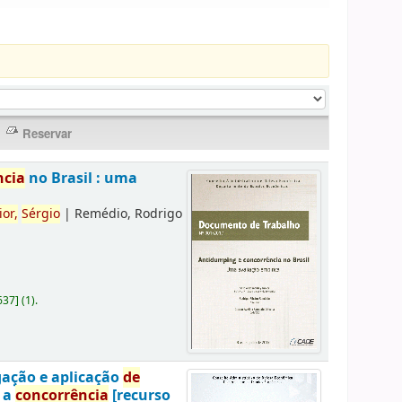
ncia
no Brasil : uma
ior,
Sérgio
|
Remédio, Rodrigo
637
]
(1).
gação e aplicação
de
a a
concorrência
[recurso