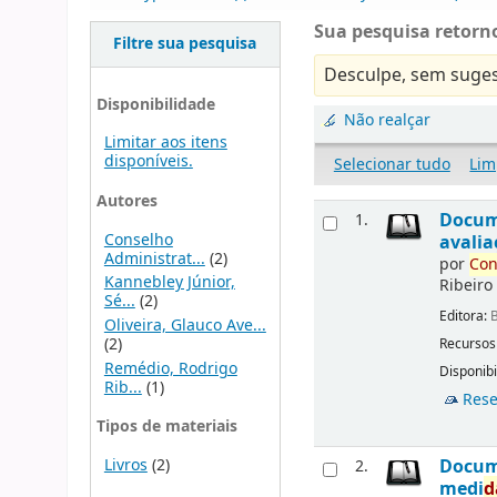
Sua pesquisa retorno
Filtre sua pesquisa
Desculpe, sem suges
Disponibilidade
Não realçar
Limitar aos itens
disponíveis.
Selecionar tudo
Lim
Autores
Docu
1.
Conselho
avalia
Administrat...
(2)
por
Con
Kannebley Júnior,
Ribeiro
Sé...
(2)
Editora:
B
Oliveira, Glauco Ave...
(2)
Recursos
Remédio, Rodrigo
Disponibi
Rib...
(1)
Rese
Tipos de materiais
Livros
(2)
Docu
2.
medi
d