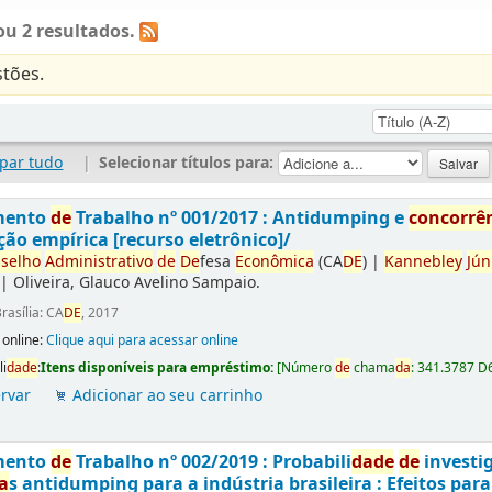
u 2 resultados.
tões.
par tudo
|
Selecionar títulos para:
mento
de
Trabalho nº 001/2017 : Antidumping e
concorrê
ção empírica [recurso eletrônico]/
selho
Administrativo
de
De
fesa
Econômica
(CA
DE
)
|
Kannebley
Jún
|
Oliveira, Glauco Avelino Sampaio.
rasília: CA
DE
, 2017
 online:
Clique aqui para acessar online
li
da
de
:
Itens disponíveis para empréstimo:
[
Número
de
chama
da
:
341.3787 D
rvar
Adicionar ao seu carrinho
mento
de
Trabalho nº 002/2019 : Probabili
da
de
de
investi
a
s antidumping para a indústria brasileira : Efeitos par