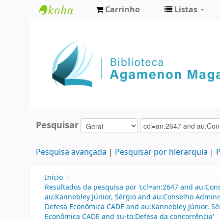
Carrinho
Listas
Biblioteca
Agamenon
Magalhães
Pesquisar
Pesquisa avançada
Pesquisar por hierarquia
P
Início
›
Resultados da pesquisa por 'ccl=an:2647 and au:Con
au:Kannebley Júnior, Sérgio and au:Conselho Admini
Defesa Econômica CADE and au:Kannebley Júnior, Sér
Econômica CADE and su-to:Defesa da concorrência'