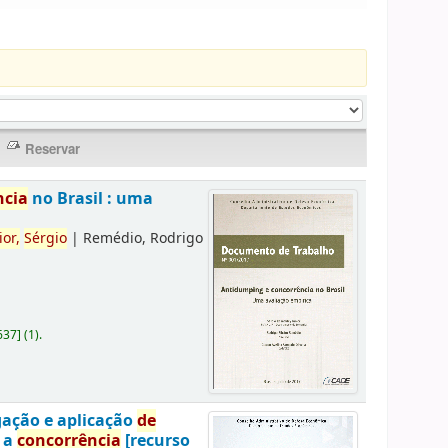
ncia
no Brasil : uma
ior,
Sérgio
|
Remédio, Rodrigo
637
]
(1).
gação e aplicação
de
a a
concorrência
[recurso