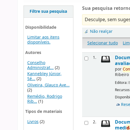
Sua pesquisa retorno
Filtre sua pesquisa
Desculpe, sem suges
Disponibilidade
Não realçar
Limitar aos itens
disponíveis.
Selecionar tudo
Lim
Autores
Docu
1.
Conselho
avalia
Administrat...
(2)
por
Con
Kannebley Júnior,
Ribeiro
Sé...
(2)
Editora:
B
Oliveira, Glauco Ave...
(2)
Recursos
Remédio, Rodrigo
Disponibi
Rib...
(1)
Rese
Tipos de materiais
Livros
(2)
Docu
2.
medi
d