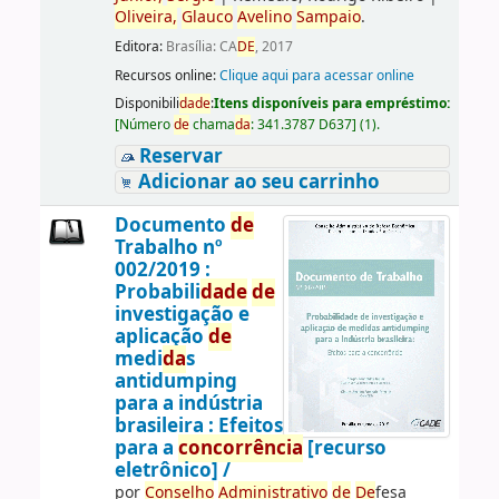
Oliveira,
Glauco
Avelino
Sampaio
.
Editora:
Brasília: CA
DE
, 2017
Recursos online:
Clique aqui para acessar online
Disponibili
da
de
:
Itens disponíveis para empréstimo:
[
Número
de
chama
da
:
341.3787 D637
]
(1).
Reservar
Adicionar ao seu carrinho
Documento
de
Trabalho nº
002/2019 :
Probabili
da
de
de
investigação e
aplicação
de
medi
da
s
antidumping
para a indústria
brasileira : Efeitos
para a
concorrência
[recurso
eletrônico] /
por
Conselho
Administrativo
de
De
fesa