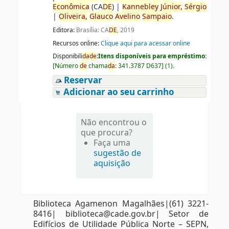
Econômica
(CA
DE
)
|
Kannebley
Júnior,
Sérgio
|
Oliveira,
Glauco
Avelino
Sampaio
.
Editora:
Brasília: CA
DE
, 2019
Recursos online:
Clique aqui para acessar online
Disponibili
da
de
:
Itens disponíveis para empréstimo:
[
Número
de
chama
da
:
341.3787 D637
]
(1).
Reservar
Adicionar ao seu carrinho
Não encontrou o
que procura?
Faça uma
sugestão de
aquisição
Biblioteca Agamenon Magalhães|(61) 3221-
8416| biblioteca@cade.gov.br| Setor de
Edifícios de Utilidade Pública Norte – SEPN,