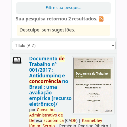
Filtre sua pesquisa
Sua pesquisa retornou 2 resultados.
Desculpe, sem sugestões.
Documento
de
Trabalho nº
001/2017 :
Antidumping e
concorrência
no
Brasil : uma
avaliação
empírica [recurso
eletrônico]/
por
Conselho
Administrativo
de
De
fesa
Econômica
(CA
DE
)
|
Kannebley
Júnior,
Sérgio
|
Remédio, Rodrigo Ribeiro
|